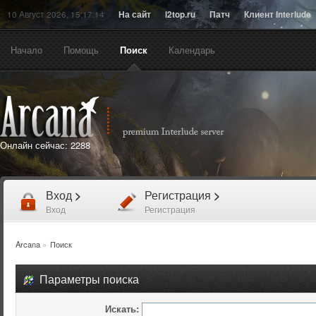
10 Август 2026, 15:17:14
На сайт
l2top.ru
Патч
Клиент Interlude
Начало
Помощь
Поиск
Календарь
Онлайн сейчас:
2288
Вход
>
Регистрация
>
Вход
Регистрация
Arcana
»
Поиск
Параметры поиска
Искать: