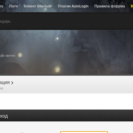
.ru
Патч
Клиент Interlude
Плагин AutoLogin
Правила форума
К
ндарь
рация
>
ия
ход