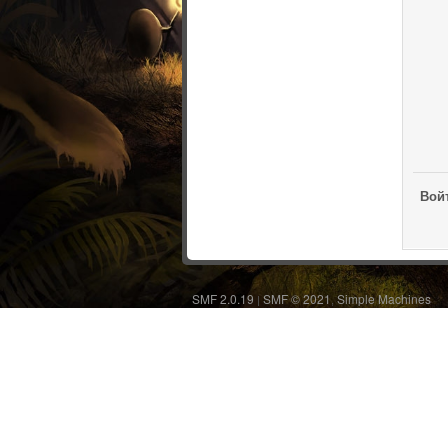
Войт
SMF 2.0.19
SMF © 2021
Simple Machines
|
,