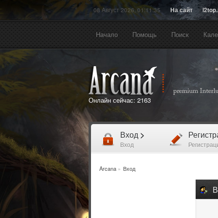
08 Август 2026, 01:11:35
На сайт
l2top
Начало
Помощь
Поиск
Кале
Онлайн сейчас:
2163
Вход
>
Регист
Вход
Регистрац
Arcana
»
Вход
В