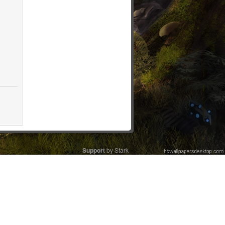
Support
by Stark