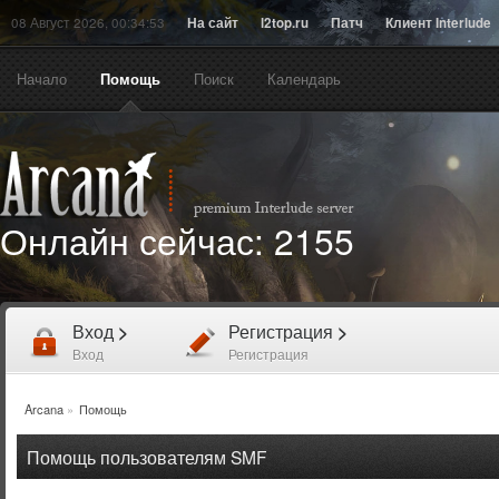
08 Август 2026, 00:34:53
На сайт
l2top.ru
Патч
Клиент Interlude
Начало
Помощь
Поиск
Календарь
Онлайн сейчас:
2155
Вход
>
Регистрация
>
Вход
Регистрация
Arcana
»
Помощь
Помощь пользователям SMF