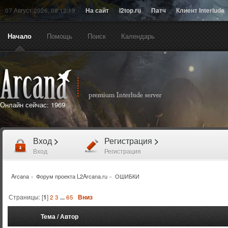
07 Август 2026, 08:12:19
На сайт
l2top.ru
Патч
Клиент Interlude
Начало
Помощь
Поиск
Календарь
Онлайн сейчас:
1969
Вход
>
Регистрация
>
Вход
Регистрация
Arcana
»
Форум проекта L2Arcana.ru
»
ОШИБКИ
Страницы: [
1
]
2
3
...
65
Вниз
Тема
/
Автор