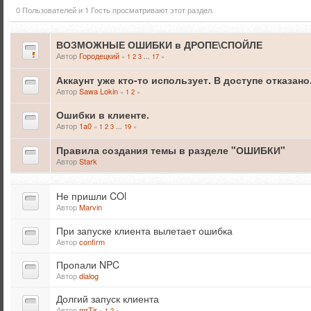
0 Пользователей и 1 Гость просматривают этот раздел.
ВОЗМОЖНЫЕ ОШИБКИ в ДРОПЕ\СПОЙЛЕ
Автор
Городецкий
«
1
2
3
17
»
...
Аккаунт уже кто-то использует. В доступе отказано
Автор
Sawa Lokin
«
1
2
»
Ошибки в клиенте.
Автор
1a0
«
1
2
3
19
»
...
Правила создания темы в разделе "ОШИБКИ"
Автор
Stark
Не пришли COl
Автор
Marvin
При запуске клиента вылетает ошибка
Автор
confirm
Пропали NPC
Автор
dialog
Долгий запуск клиента
Автор
mrTir
«
1
2
»