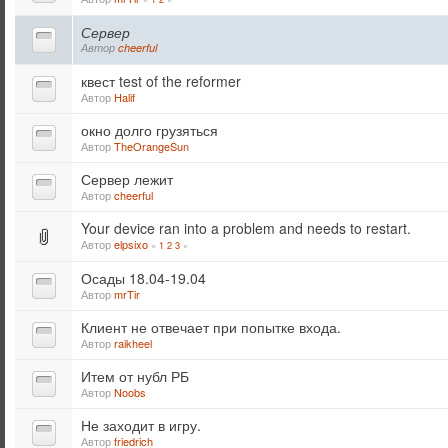
Сервер
Автор
cheerful
квест test of the reformer
Автор
Halif
окно долго грузяться
Автор
TheOrangeSun
Сервер лежит
Автор
cheerful
Your device ran into a problem and needs to restart.
Автор
elpsixo
«
1
2
3
»
Осады 18.04-19.04
Автор
mrTir
Клиент не отвечает при попытке входа.
Автор
raikheel
Итем от нубл РБ
Автор
Noobs
Не заходит в игру.
Автор
friedrich