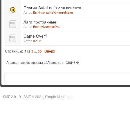
Плагин AutoLogin для клиента
Автор
ВыНикогдаНеУзнаетеМеня
Лаги постоянные
Автор
EnemyNumberOne
Game Over?
Автор
mrTir
Страницы: [
1
]
2
3
...
65
Вверх
Arcana
»
Форум проекта L2Arcana.ru
»
ОШИБКИ
SMF 2.0.19
SMF © 2021
Simple Machines
|
,