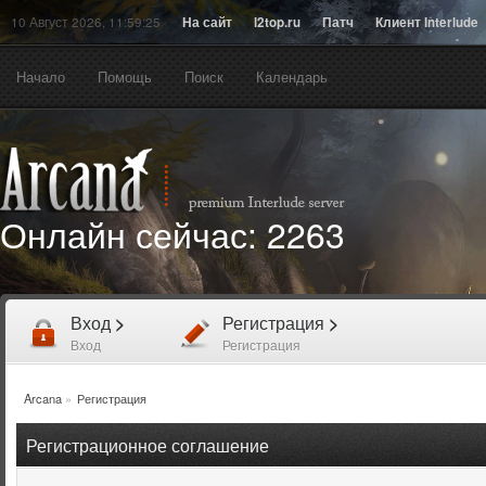
10 Август 2026, 11:59:25
На сайт
l2top.ru
Патч
Клиент Interlude
Начало
Помощь
Поиск
Календарь
Онлайн сейчас:
2263
Вход
>
Регистрация
>
Вход
Регистрация
Arcana
»
Регистрация
Регистрационное соглашение