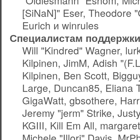
"Oldiesmann" Eshom, Micha
[SiNaN]" Eser, Theodore "
Eurich и winrules
Специалистам поддержк
Will "Kindred" Wagner, lurk
Kilpinen, JimM, Adish "(F.L
Kilpinen, Ben Scott, Bigg
Large, Duncan85, Eliana 
GigaWatt, gbsothere, Harr
Jeremy "jerm" Strike, Jus
KGIII, Kill Em All, margare
Michele "Illori" Davis, MrPh