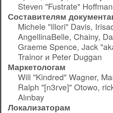
Steven "Fustrate" Hoffman
Составителям документа
Michele "Illori" Davis, Ir
AngellinaBelle, Chainy, Da
Graeme Spence, Jack "aka
Trainor и Peter Duggan
Маркетологам
Will "Kindred" Wagner, Ma
Ralph "[n3rve]" Otowo, ric
Alınbay
Локализаторам