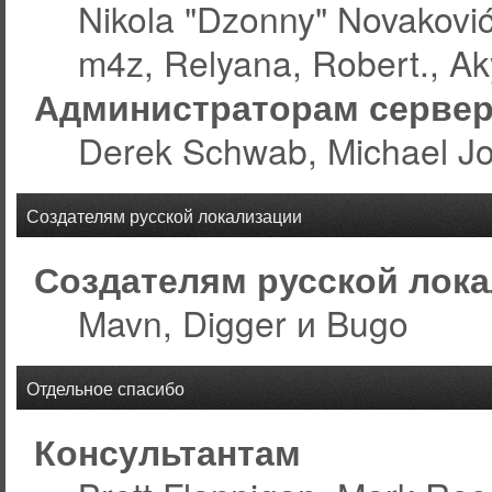
Nikola "Dzonny" Novakovi
m4z, Relyana, Robert., A
Администраторам серве
Derek Schwab, Michael Jo
Создателям русской локализации
Создателям русской лок
Mavn, Digger и Bugo
Отдельное спасибо
Консультантам