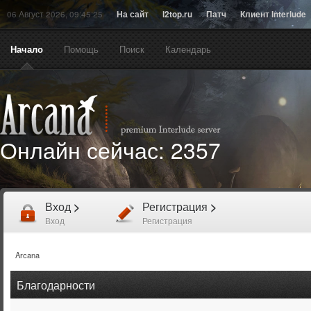
06 Август 2026, 09:45:25
На сайт
l2top.ru
Патч
Клиент Interlude
Начало
Помощь
Поиск
Календарь
Онлайн сейчас:
2357
Вход
>
Регистрация
>
Вход
Регистрация
Arcana
Благодарности