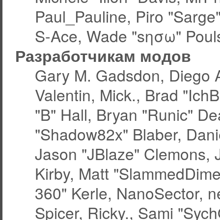
Paul_Pauline, Piro "Sarge
S-Ace, Wade "sησω" Pouls
Разработчикам модов
Gary M. Gadsdon, Diego 
Valentin, Mick., Brad "
"B" Hall, Bryan "Runic" De
"Shadow82x" Blaber, Dani
Jason "JBlaze" Clemons, J
Kirby, Matt "SlammedDime
360" Kerle, NanoSector, ne
Spicer, Ricky., Sami "Syc