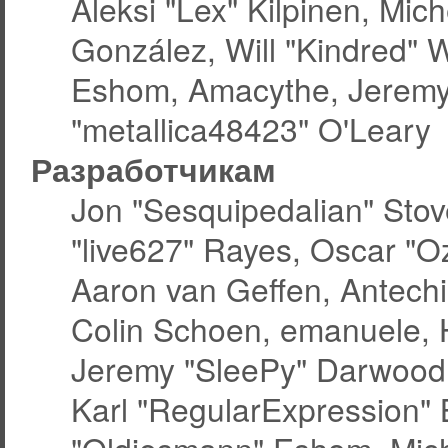
Aleksi "Lex" Kilpinen, Miche
González, Will "Kindred" 
Eshom, Amacythe, Jeremy
"metallica48423" O'Leary
Разработчикам
Jon "Sesquipedalian" Stov
"live627" Rayes, Oscar "
Aaron van Geffen, Antechin
Colin Schoen, emanuele, 
Jeremy "SleePy" Darwood
Karl "RegularExpression"