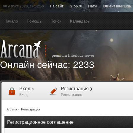
08 Август 2026, 14:32:50
На сайт
l2top.ru
Патч
Клиент Interlude
Начало
Помощь
Поиск
Календарь
Онлайн сейчас:
2233
Вход
>
Регистрация
>
Вход
Регистрация
Arcana
»
Регистрация
Регистрационное соглашение