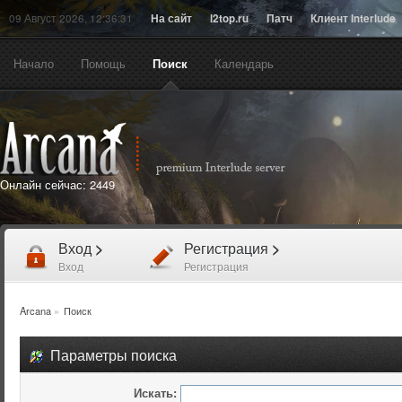
09 Август 2026, 12:36:31
На сайт
l2top.ru
Патч
Клиент Interlude
Начало
Помощь
Поиск
Календарь
Онлайн сейчас:
2449
Вход
>
Регистрация
>
Вход
Регистрация
Arcana
»
Поиск
Параметры поиска
Искать: