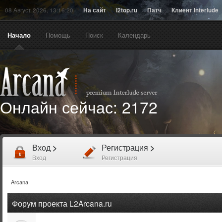
08 Август 2026, 13:16:20
На сайт
l2top.ru
Патч
Клиент Interlude
Начало
Помощь
Поиск
Календарь
Онлайн сейчас:
2172
Вход
>
Регистрация
>
Вход
Регистрация
Arcana
Форум проекта L2Arcana.ru