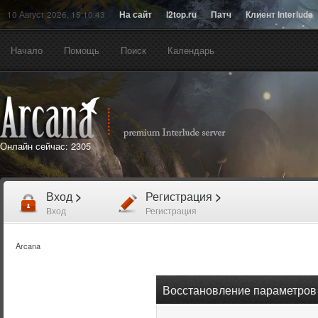
10 Август 2026, 15:10:43
На сайт
l2top.ru
Патч
Клиент Interlude
Начало
Помощь
Поиск
Календарь
Онлайн сейчас:
2305
Вход
>
Регистрация
>
Вход
Регистрация
Arcana
Восстановление параметров