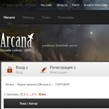
07 Август 2026, 16:08:55
На сайт
l2top.ru
Патч
Клиент Interlude
Начало
Помощь
Поиск
Календарь
Онлайн сейчас:
2260
Вход
>
Регистрация
>
Вход
Регистрация
Arcana
»
Форум проекта L2Arcana.ru
»
ТОРГОВЛЯ
Страницы: [
1
]
2
3
...
214
Вниз
Тема
/
Автор