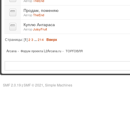
Автор
TheEnd
Продам, поменяю
Автор
TheEnd
Куплю Антараса
Автор
JuisyFruit
Страницы: [
1
]
2
3
...
214
Вверх
Arcana
»
Форум проекта L2Arcana.ru
»
ТОРГОВЛЯ
SMF 2.0.19
SMF © 2021
Simple Machines
|
,