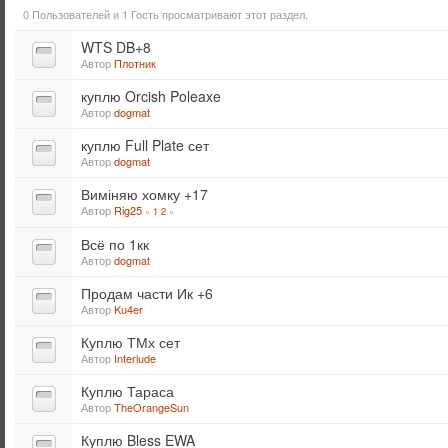
0 Пользователей и 1 Гость просматривают этот раздел.
WTS DB+8
Автор
Плотник
куплю Orcish Poleaxe
Автор
dogmat
куплю Full Plate сет
Автор
dogmat
Виміняю хомку +17
Автор
Rig25
«
1
2
»
Всё по 1кк
Автор
dogmat
Продам части Ик +6
Автор
Ku4er
Куплю ТМх сет
Автор
Interlude
Куплю Тараса
Автор
TheOrangeSun
Куплю Bless EWA