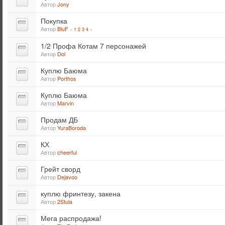
Автор
Jony
Покупка
Автор
BluF
«
1
2
3
4
»
1/2 Профа Котам 7 персонажей
Автор
Dol
Куплю Баюма
Автор
Porthos
Куплю Баюма
Автор
Marvin
Продам ДБ
Автор
YuraBoroda
КХ
Автор
cheerful
Грейт сворд
Автор
Dejavoo
куплю фринтезу, закена
Автор
2Stula
Мега распродажа!