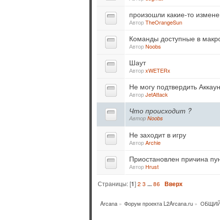
произошли какие-то измене
Автор
TheOrangeSun
Команды доступные в макр
Автор
Noobs
Шаут
Автор
xWETERx
Не могу подтвердить Аккаун
Автор
JetAttack
Что происходит ?
Автор
Noobs
Не заходит в игру
Автор
Archie
Приостановлен причина пун
Автор
Hrust
Страницы: [
1
]
2
3
...
86
Вверх
Arcana
»
Форум проекта L2Arcana.ru
»
ОБЩИЙ