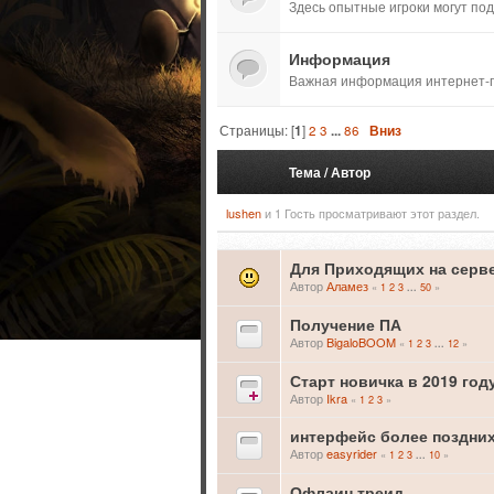
Здесь опытные игроки могут по
Информация
Важная информация интернет-п
Страницы: [
1
]
2
3
...
86
Вниз
Тема
/
Автор
lushen
и 1 Гость просматривают этот раздел.
Для Приходящих на серв
Автор
Аламез
«
1
2
3
50
»
...
Получение ПА
Автор
BigaloBOOM
«
1
2
3
12
»
...
Старт новичка в 2019 год
Автор
Ikra
«
1
2
3
»
интерфейс более поздних
Автор
easyrider
«
1
2
3
10
»
...
Офлаин треид