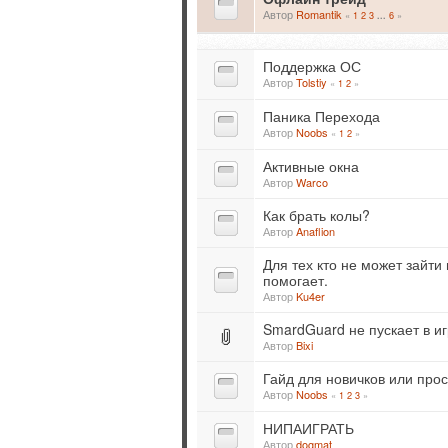
Автор
Romantik
«
1
2
3
6
»
...
Поддержка ОС
Автор
Tolstiy
«
1
2
»
Паника Перехода
Автор
Noobs
«
1
2
»
Активные окна
Автор
Warco
Как брать колы?
Автор
Anaflion
Для тех кто не может зайт
помогает.
Автор
Ku4er
SmardGuard не пускает в иг
Автор
Bixi
Гайд для новичков или пр
Автор
Noobs
«
1
2
3
»
НИПАИГРАТЬ
Автор
dogmat