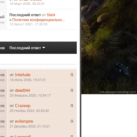
Тем
16 Март 2026, 08:23:51
Последний ответ
от
Stark
ий
в
Политика конфиденциально...
Тем
12 Август 2021, 17:30:55
ров
Последний ответ
тов
от
Interlude
ров
16 Июль 2026, 15:47:21
тов
от
dead344
ров
23 Февраль 2025, 10:54:17
тов
от
Сталкер
ров
25 Ноябрь 2024, 00:29:42
тов
от
evilempire
ров
21 Декабрь 2023, 21:15:21
тов
от
Lonewolf