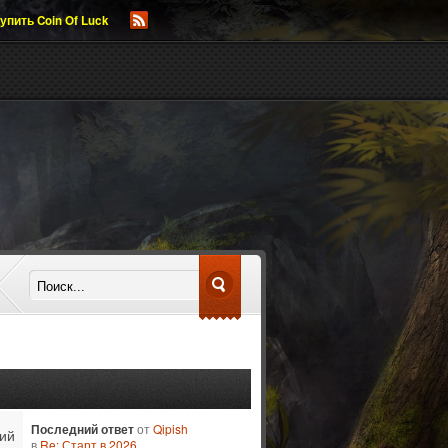
упить Coin Of Luck
Последний ответ
от
Qipish
ий
в
Re: Старт в 2026