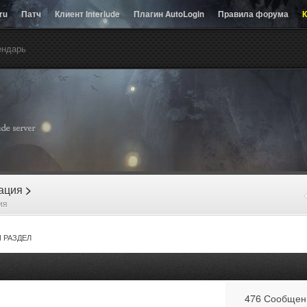
.ru
Патч
Клиент Interlude
Плагин AutoLogin
Правила форума
К
ендарь
рация
>
ия
 РАЗДЕЛ
476 Сообщен