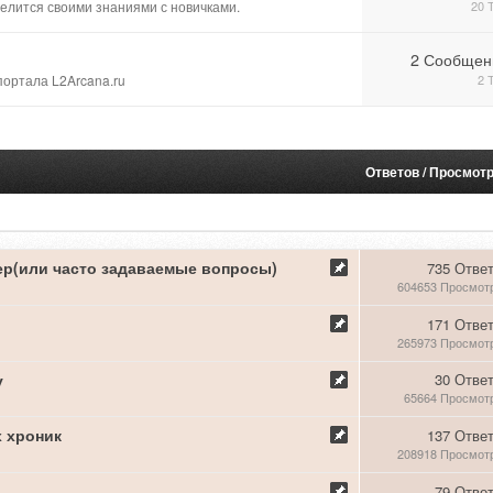
делится своими знаниями с новичками.
20 
2 Сообщен
ортала L2Arcana.ru
2 
Ответов
/
Просмот
ер(или часто задаваемые вопросы)
735 Отве
604653 Просмот
171 Отве
265973 Просмот
у
30 Отве
65664 Просмот
 хроник
137 Отве
208918 Просмот
79 Отве