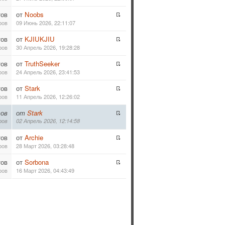
тов
от
Noobs
ров
09 Июнь 2026, 22:11:07
тов
от
KJIUKJIU
ров
30 Апрель 2026, 19:28:28
тов
от
TruthSeeker
ров
24 Апрель 2026, 23:41:53
тов
от
Stark
ров
11 Апрель 2026, 12:26:02
ов
от
Stark
ров
02 Апрель 2026, 12:14:58
тов
от
Archie
ров
28 Март 2026, 03:28:48
тов
от
Sorbona
ров
16 Март 2026, 04:43:49