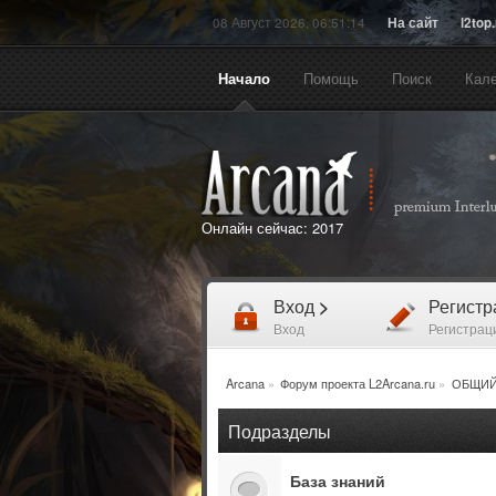
08 Август 2026, 06:51:14
На сайт
l2top
Начало
Помощь
Поиск
Кал
Онлайн сейчас:
2017
Вход
>
Регист
Вход
Регистрац
Arcana
»
Форум проекта L2Arcana.ru
»
ОБЩИЙ
Подразделы
База знаний