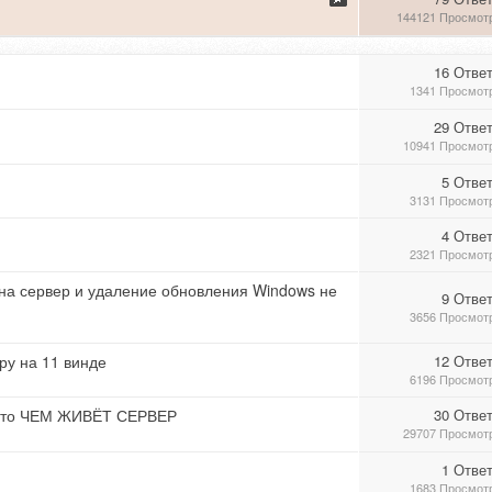
144121 Просмот
16 Отве
1341 Просмот
29 Отве
10941 Просмот
5 Отве
3131 Просмот
4 Отве
2321 Просмот
и на сервер и удаление обновления Windows не
9 Отве
3656 Просмот
ру на 11 винде
12 Отве
6196 Просмот
осто ЧЕМ ЖИВЁТ СЕРВЕР
30 Отве
29707 Просмот
1 Отве
1683 Просмот