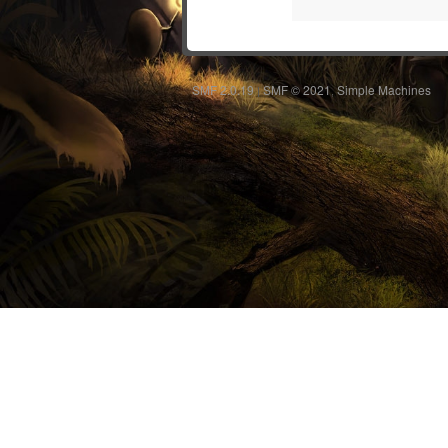
SMF 2.0.19
SMF © 2021
Simple Machines
|
,