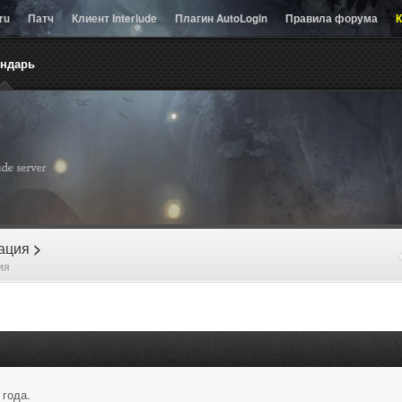
.ru
Патч
Клиент Interlude
Плагин AutoLogin
Правила форума
К
ендарь
рация
>
ия
 года.