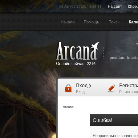
06 Август 2026, 14:46:11
На сайт
l2top
Начало
Помощь
Поиск
Кал
Онлайн сейчас:
2216
Вход
>
Регист
Вход
Регистрац
Arcana
Ошибка!
Неправильное значение