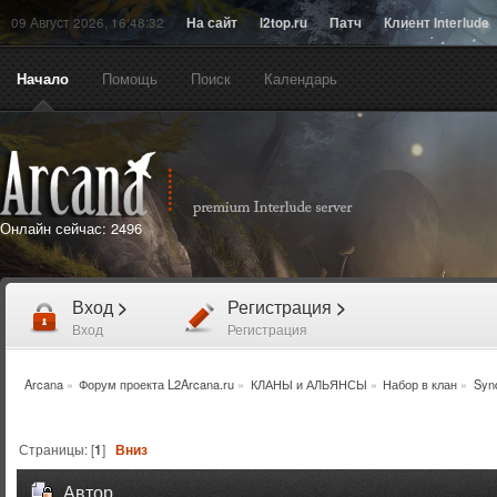
09 Август 2026, 16:48:32
На сайт
l2top.ru
Патч
Клиент Interlude
Начало
Помощь
Поиск
Календарь
Онлайн сейчас:
2496
Вход
>
Регистрация
>
Вход
Регистрация
Arcana
»
Форум проекта L2Arcana.ru
»
КЛАНЫ и АЛЬЯНСЫ
»
Набор в клан
»
Synd
Страницы: [
1
]
Вниз
Автор