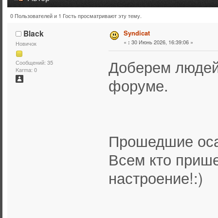
0 Пользователей и 1 Гость просматривают эту тему.
Тема: Syndicat (Прочитано 2846 раз)
Black
Syndicat
«
30 Июнь 2026, 16:39:06 »
:
Новичок
Доберем людей 
Сообщений: 35
Karma: 0
форуме.
Прошедшие ос
Всем кто прише
настроение!:)