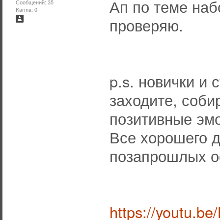
Ап по теме наб
Сообщений: 35
Karma: 0
проверяю.
p.s. новички и 
заходите, соби
позитивные эмо
Все хорошего д
позапрошлых о
https://youtu.b