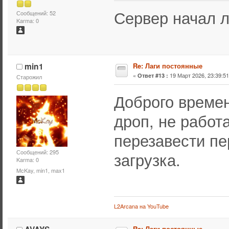
Сервер начал л
Сообщений: 52
Karma: 0
min1
Re: Лаги постоянные
«
19 Март 2026, 23:39:51
Ответ #13 :
Старожил
Доброго времен
дроп, не работ
перезавести пе
Сообщений: 295
загрузка.
Karma: 0
McKay, min1, max1
L2Arcana на YouTube
Re: Лаги постоянные