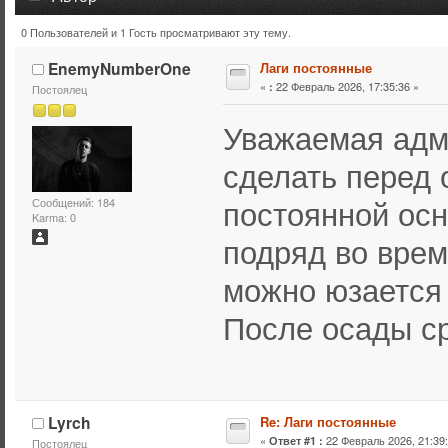
0 Пользователей и 1 Гость просматривают эту тему.
Тема: Лаги постоянные (Прочитано 7788 раз)
EnemyNumberOne
Лаги постоянные
«
22 Февраль 2026, 17:35:36 »
:
Постоялец
Уважаемая адм
сделать перед
постоянной ос
Сообщений: 184
Karma: 0
подряд во врем
можно юзается 
После осады ср
Lyrch
Re: Лаги постоянные
«
22 Февраль 2026, 21:39:
Ответ #1 :
Постоялец