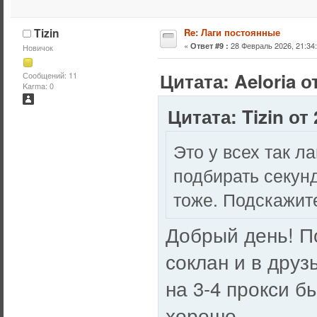
Tizin
Re: Лаги постоянные
«
28 Февраль 2026, 21:34:
Ответ #9 :
Новичок
Цитата: Aeloria о
Сообщений: 11
Karma: 0
Цитата: Tizin от
Это у всех так л
подбирать секун
тоже. Подскажит
Добрый день! П
соклан и в друз
на 3-4 прокси б
хорошо.