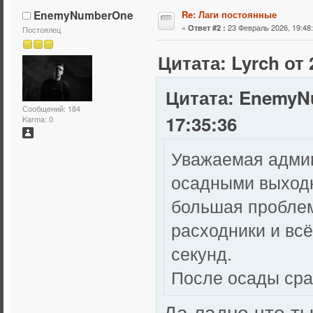
EnemyNumberOne
Re: Лаги постоянные
«
23 Февраль 2026, 19:48:
Ответ #2 :
Постоялец
Цитата: Lyrch от 
Цитата: EnemyN
Сообщений: 184
17:35:36
Karma: 0
Уважаемая админ
осадными выходн
большая проблем
расходники и всё
секунд.
После осады сра
Да ладно что т