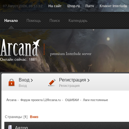
07 Август 2026, 05:51:12
На сайт
l2top.ru
Патч
Клиент Interlude
Начало
Помощь
Поиск
Календарь
Онлайн сейчас:
1881
Вход
>
Регистрация
>
Вход
Регистрация
Arcana
»
Форум проекта L2Arcana.ru
»
ОШИБКИ
»
Лаги постоянные
Страницы: [
1
]
Вниз
Автор