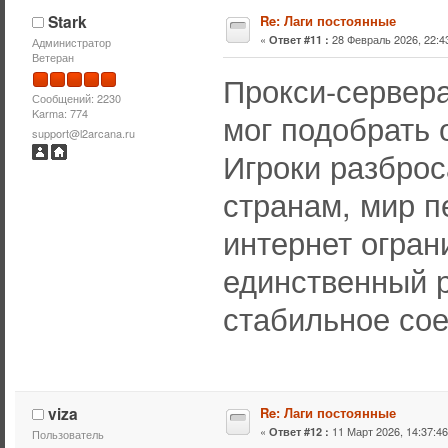
Stark
Re: Лаги постоянные
«
28 Февраль 2026, 22:43
Ответ #11 :
Администратор
Ветеран
Прокси-сервера
Сообщений: 2230
Karma: 774
мог подобрать
support@l2arcana.ru
Игроки разброс
странам, мир п
интернет огран
единственный 
стабильное со
viza
Re: Лаги постоянные
«
11 Март 2026, 14:37:46
Ответ #12 :
Пользователь