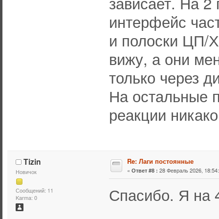
зависает. На 2 
интерфейс част
и полоски ЦП/Х
вижу, а они ме
только через д
На остальные п
реакции никако
Tizin
Re: Лаги постоянные
«
28 Февраль 2026, 18:54:
Ответ #8 :
Новичок
Спасибо. Я на 
Сообщений: 11
Karma: 0