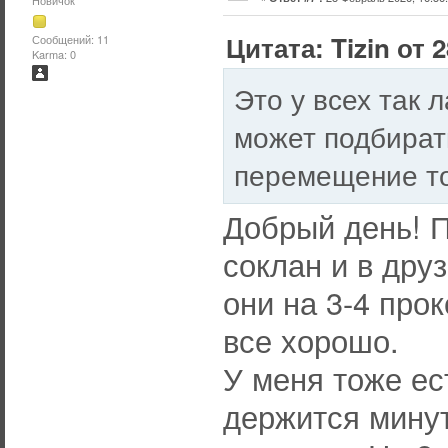
Новичок
Цитата: Tizin от 
Сообщений: 11
Karma: 0
Это у всех так 
может подбирать
перемещение то
Добрый день! П
соклан и в дру
они на 3-4 про
все хорошо.
У меня тоже ест
держится минут