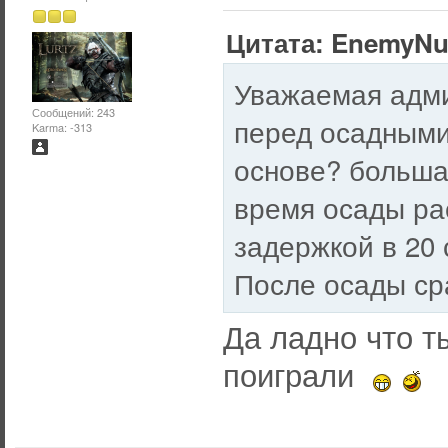
Цитата: EnemyNu
Уважаемая адми
Сообщений: 243
перед осадными
Karma: -313
основе? больша
время осады ра
задержкой в 20 
После осады ср
Да ладно что т
поиграли