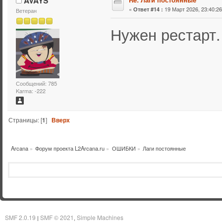
AVAYS
«
19 Март 2026, 23:40:26
Ответ #14 :
Ветеран
Нужен рестарт.
Сообщений: 785
Karma: -222
Страницы: [
1
]
Вверх
Arcana
»
Форум проекта L2Arcana.ru
»
ОШИБКИ
»
Лаги постоянные
SMF 2.0.19
SMF © 2021
Simple Machines
|
,