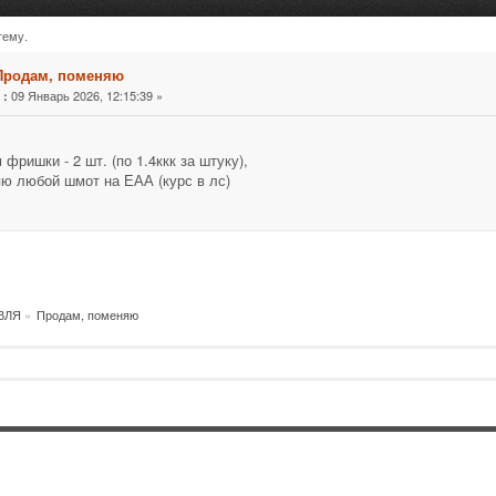
тему.
ано 4282 раз)
Продам, поменяю
«
09 Январь 2026, 12:15:39 »
:
 фришки - 2 шт. (по 1.4ккк за штуку),
ю любой шмот на ЕАА (курс в лс)
ВЛЯ
»
Продам, поменяю