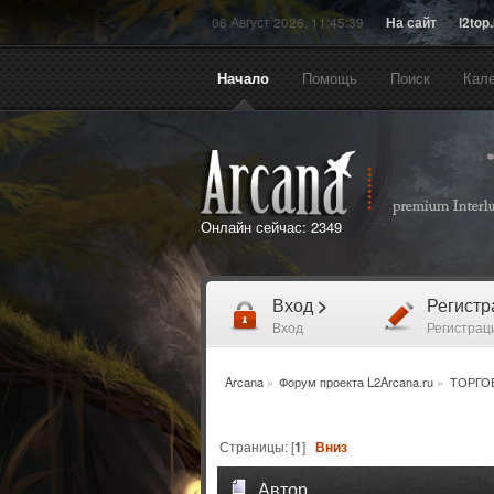
06 Август 2026, 11:45:39
На сайт
l2top
Начало
Помощь
Поиск
Кал
Онлайн сейчас:
2349
Вход
>
Регист
Вход
Регистрац
Arcana
»
Форум проекта L2Arcana.ru
»
ТОРГО
Страницы: [
1
]
Вниз
Автор