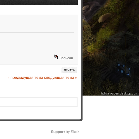
Записан
ПЕЧАТЬ
« предыдущая тема
следующая тема »
Support
by Stark