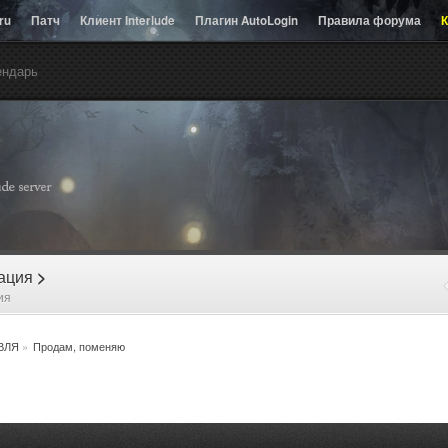
.ru
Патч
Клиент Interlude
Плагин AutoLogin
Правила форума
К
ендарь
рация
>
ия
ВЛЯ
»
Продам, поменяю