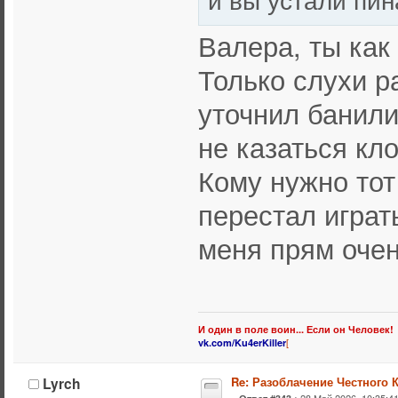
Валера, ты как
Только слухи р
уточнил банили
не казаться кл
Кому нужно тот
перестал играт
меня прям очен
И один в поле воин... Если он Человек!
[
vk.com/Ku4erKiller
Lyrch
Re: Разоблачение Честного 