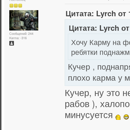
Цитата: Lyrch от 
Цитата: Lyrch от
Сообщений: 244
Karma: -316
Хочу Карму на фо
ребятки поднаж
Кучер , поднапр
плохо карма у 
Кучер, ну это н
рабов ), халоп
минусуется