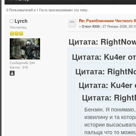
0 Пользователей и 1 Гость просматривают эту тему.
Тема: Разоблачение Честного Кучера (Прочитано 17956
Lyrch
Re: Разоблачение Честного 
«
27 Январь 2026, 20:15
Ответ #330 :
Постоялец
Цитата: RightNow
Цитата: Ku4er от
Сообщений: 244
Karma: -316
Цитата: RightNo
Цитата: Ku4er 
Цитата: Right
Бензин. Я понимаю,
извилину и та котор
истории высасывать 
пальца что то може