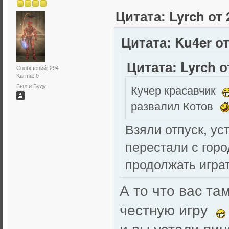
Цитата: Lyrch от 
Цитата: Ku4er от
Цитата: Lyrch о
Сообщений: 294
Karma: 0
Кучер красавчик
Был и Буду
развалил Котов
Взяли отпуск, ус
перестали с гор
продолжать игра
А то что вас та
честную игру
и вы устали пи