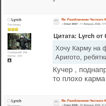
Lyrch
Re: Разоблачение Честного 
«
11 Февраль 2026, 17:
Ответ #337 :
Постоялец
Цитата: Lyrch от 
Хочу Карму на ф
Сообщений: 244
Аригото, ребят
Karma: -316
Кучер , поднап
то плохо карм
Lyrch
Re: Разоблачение Честного 
«
20 Февраль 2026, 21:
Ответ #338 :
Постоялец