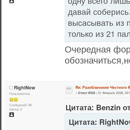
одну всего лишь
давай соберись
высасывать из п
только из 21 па
Очередная фор
обозначиться,н
RightNow
Re: Разоблачение Честного 
«
01 Февраль 2026, 02:
Ответ #332 :
Пользователь
Цитата: Benzin от
Сообщений: 58
Karma: 0
Цитата: RightNo