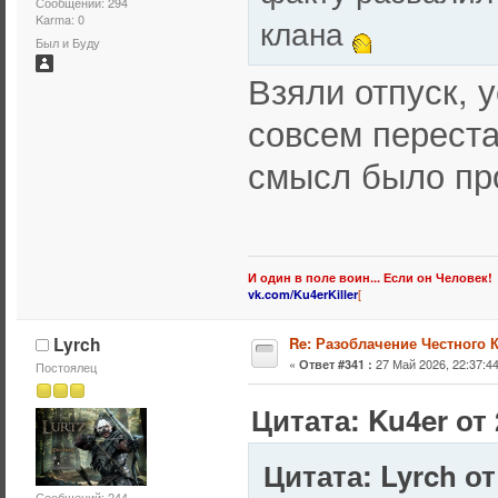
Сообщений: 294
клана
Karma: 0
Был и Буду
Взяли отпуск, 
совсем переста
смысл было пр
И один в поле воин... Если он Человек!
[
vk.com/Ku4erKiller
Lyrch
Re: Разоблачение Честного 
«
27 Май 2026, 22:37:44
Ответ #341 :
Постоялец
Цитата: Ku4er от 
Цитата: Lyrch от
Сообщений: 244