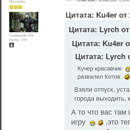
«
28 Май 2026, 10:35:41
Ответ #343 :
Постоялец
Цитата: Ku4er от 
Цитата: Lyrch от
Сообщений: 244
Karma: -316
Цитата: Ku4er о
Цитата: Lyrch 
Кучер красавчик
развалил Котов
Взяли отпуск, уст
города выходить, 
А то что вас там
игру
,это те