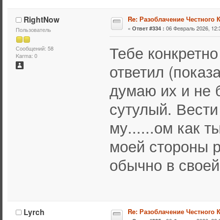
RightNow
Re: Разоблачение Честного 
«
06 Февраль 2026, 12:
Ответ #334 :
Пользователь
Тебе конкретн
Сообщений: 58
Karma: 0
ответил (показа
думаю их и не б
сутулый. Вести
му......ом как 
моей стороны р
обычно в своей
Lyrch
Re: Разоблачение Честного 