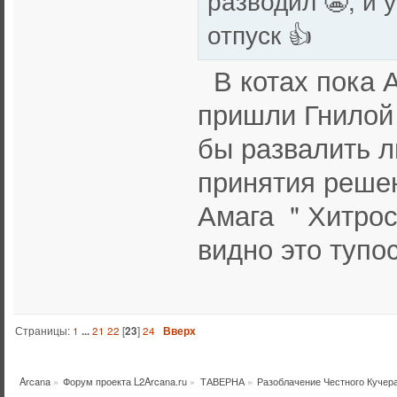
отпуск 👍
В котах пока А
пришли Гнилой 
бы развалить л
принятия решен
Амага " Хитрост
видно это тупос
Страницы:
1
...
21
22
[
23
]
24
Вверх
Arcana
»
Форум проекта L2Arcana.ru
»
ТАВЕРНА
»
Разоблачение Честного Кучер