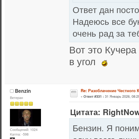
Ответ дан посто
Надеюсь все бук
очень рад за те
Вот это Кучера
в угол
Benzin
Re: Разоблачение Честного 
«
31 Январь 2026, 08:29
Ответ #331 :
Ветеран
Цитата: RightNow
Бензин. Я поним
Сообщений: 1024
Karma: -598