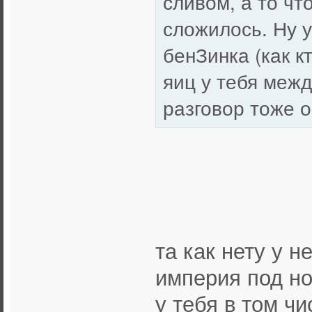
сливом, а то чт
сложилось. Ну у
бенЗинка (как к
яиц у тебя межд
разговор тоже о
та как нету у н
империя под но
у тебя в том чи