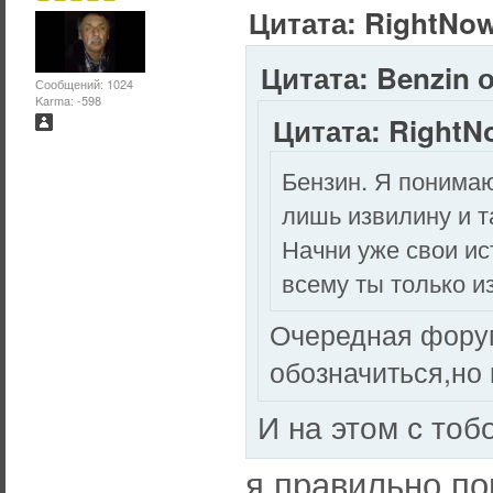
Цитата: RightNow
Цитата: Benzin о
Сообщений: 1024
Karma: -598
Цитата: RightNo
Бензин. Я понимаю
лишь извилину и т
Начни уже свои ис
всему ты только и
Очередная форум
обозначиться,но
И на этом с тоб
я правильно п