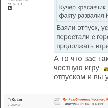
Karma: -316
Кучер красавчи
факту развалил
Взяли отпуск, у
перестали с го
продолжать игр
А то что вас т
честную игру
отпуском и вы
Ku4er
Re: Разоблачение Честного 
«
28 Май 2026, 00:14:18
Ответ #342 :
Старожил