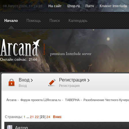
08 Август 2026, 11:24:28
На сайт
l2top.ru
Патч
Клиент Interlude
Начало
Помощь
Поиск
Календарь
Онлайн сейчас:
2144
Вход
>
Регистрация
>
Вход
Регистрация
Arcana
»
Форум проекта L2Arcana.ru
»
ТАВЕРНА
»
Разоблачение Честного Кучер
Страницы:
1
...
21
22
[
23
]
24
Вниз
Автор