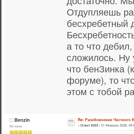
достаточно. Мы
Отдупляешь раз
бесхребетный д
Бесхребетность
а то что дебил,
сложилось. Ну 
что бенЗинка (к
форуме), то что
этом с тобой р
Benzin
Re: Разоблачение Честного 
«
01 Февраль 2026, 09:
Ответ #333 :
Ветеран