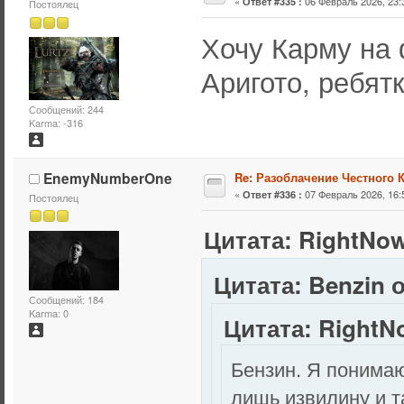
«
06 Февраль 2026, 23:
Ответ #335 :
Постоялец
Хочу Карму на 
Аригото, ребя
Сообщений: 244
Karma: -316
EnemyNumberOne
Re: Разоблачение Честного 
«
07 Февраль 2026, 16:
Ответ #336 :
Постоялец
Цитата: RightNow
Цитата: Benzin о
Сообщений: 184
Karma: 0
Цитата: RightNo
Бензин. Я понимаю
лишь извилину и т