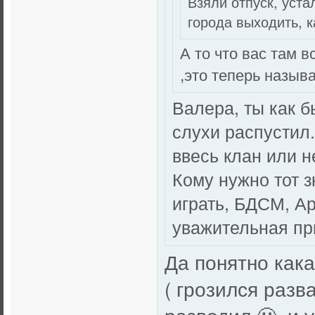
Взяли отпуск, уста
города выходить, 
А то что вас там 
,это теперь назыв
Валера, ты как б
слухи распустил
ввесь клан или н
Кому нужно тот з
играть, БДСМ, Ар
уважительная пр
Да понятно кака
( грозился разв
разводил 😬, и 