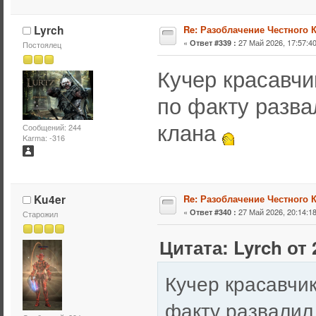
Lyrch
Re: Разоблачение Честного 
«
27 Май 2026, 17:57:40
Ответ #339 :
Постоялец
Кучер красавч
по факту разв
клана
Сообщений: 244
Karma: -316
Ku4er
Re: Разоблачение Честного 
«
27 Май 2026, 20:14:18
Ответ #340 :
Старожил
Цитата: Lyrch от 
Кучер красавч
факту развали