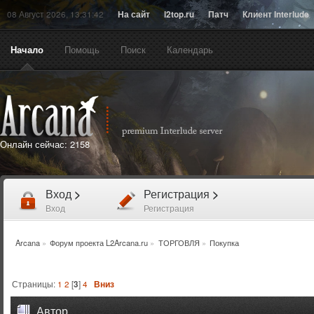
08 Август 2026, 13:31:42
На сайт
l2top.ru
Патч
Клиент Interlude
Начало
Помощь
Поиск
Календарь
Онлайн сейчас:
2158
Вход
>
Регистрация
>
Вход
Регистрация
Arcana
»
Форум проекта L2Arcana.ru
»
ТОРГОВЛЯ
»
Покупка
Страницы:
1
2
[
3
]
4
Вниз
Автор