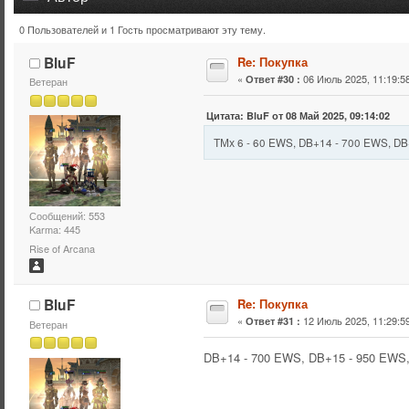
0 Пользователей и 1 Гость просматривают эту тему.
Тема: Покупка (Прочитано 55252 раз)
BluF
Re: Покупка
«
06 Июль 2025, 11:19:58
Ответ #30 :
Ветеран
Цитата: BluF от 08 Май 2025, 09:14:02
ТМх 6 - 60 EWS, DB+14 - 700 EWS, D
Сообщений: 553
Karma: 445
Rise of Arcana
BluF
Re: Покупка
«
12 Июль 2025, 11:29:59
Ответ #31 :
Ветеран
DB+14 - 700 EWS, DB+15 - 950 EWS