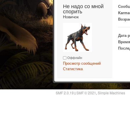
Не надо со мной 
Сообщ
спорить 
Karma
Новичок
Возра
Дата 
Время
После
Оффлайн
Просмотр сообщений
Статистика
SMF 2.0.19
SMF © 2021
Simple Machines
|
,