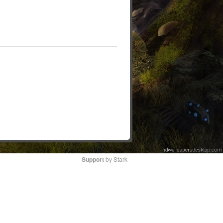
Support
by Stark