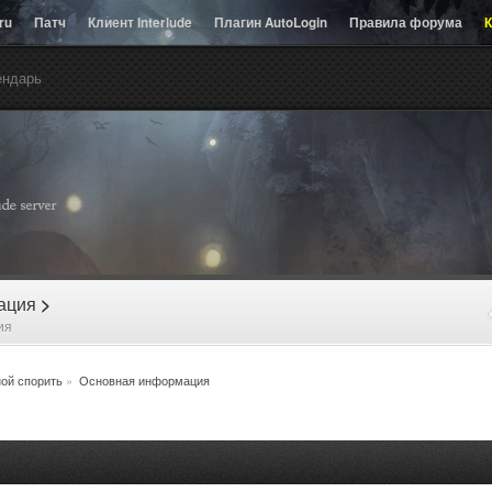
.ru
Патч
Клиент Interlude
Плагин AutoLogin
Правила форума
К
ендарь
рация
>
ия
ой спорить
»
Основная информация