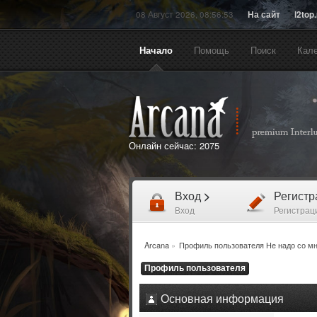
08 Август 2026, 08:56:53
На сайт
l2top
Начало
Помощь
Поиск
Кал
Онлайн сейчас:
2075
Вход
>
Регист
Вход
Регистрац
Arcana
»
Профиль пользователя Не надо со мн
Профиль пользователя
Основная информация