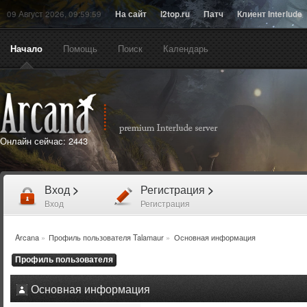
09 Август 2026, 09:59:59
На сайт
l2top.ru
Патч
Клиент Interlude
Начало
Помощь
Поиск
Календарь
Онлайн сейчас:
2443
Вход
>
Регистрация
>
Вход
Регистрация
Arcana
»
Профиль пользователя Talamaur
»
Основная информация
Профиль пользователя
Основная информация