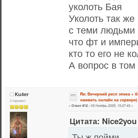
уколоть Бая
Уколоть так же
с теми людьми 
что фт и импер
кто то его не к
А вопрос в том
Ku4er
Re: Вечерний респ эпика + 
оживить онлайн на сервере)
Старожил
«
03 Ноябрь 2025, 15:27:43 »
Ответ #12 :
Цитата: Nice2you 
Ты ж пойми