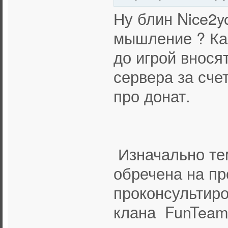
Ну блин Nice2y
мышление ? Как
до игрой внося
сервера за сче
про донат.
Изначально тем
обречена на пр
проконсультиро
клана FunTeam,