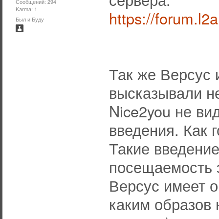
Сообщений: 294
Karma: 1
https://forum.l2
Был и Буду
Так же Версус 
высказывали не
Nice2you не в
введения. Как 
Такие введение
посещаемость э
Версус имеет о
каким образов 