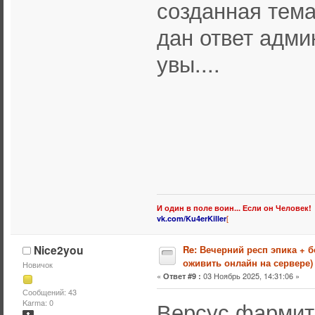
созданная тема 
дан ответ адми
увы....
И один в поле воин... Если он Человек!
[
vk.com/Ku4erKiller
Nice2you
Re: Вечерний респ эпика + 
оживить онлайн на сервере)
Новичок
«
03 Ноябрь 2025, 14:31:06 »
Ответ #9 :
Сообщений: 43
Версус фармит 
Karma: 0