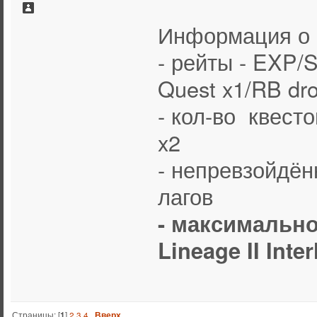
Информация о 
- рейты - EXP/S
Quest x1/RB dr
- кол-во квест
x2
- непревзойдён
лагов
- максимальн
Lineage II Inte
Страницы: [
1
]
2
3
4
Вверх