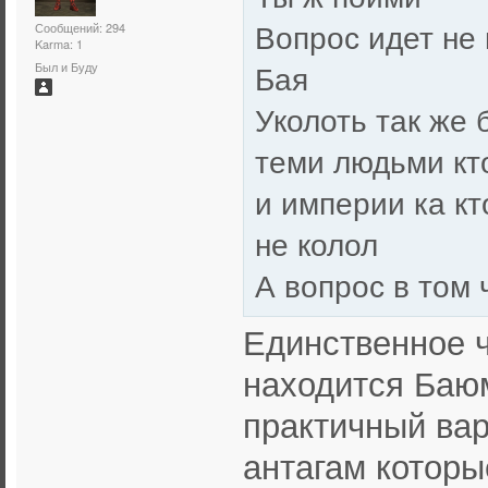
Вопрос идет не 
Сообщений: 294
Karma: 1
Бая
Был и Буду
Уколоть так же
теми людьми кт
и империи ка кт
не колол
А вопрос в том 
Единственное ч
находится Баюм
практичный вар
антагам которы