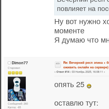
повлияет на по
Ну вот нужно х
моменте
Я думаю что м
Dimon77
Re: Вечерний респ эпика + 
оживить онлайн на сервере)
Старожил
«
03 Ноябрь 2025, 16:08:11 »
Ответ #14 :
опять 25
оставлю тут:
Сообщений: 260
Karma: -65