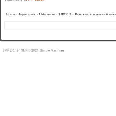
Arcana
»
Форум проекта L2Arcana.ru
»
ТАВЕРНА
»
Вечерний респ эпика + боевые
SMF 2.0.19
SMF © 2021
Simple Machines
|
,