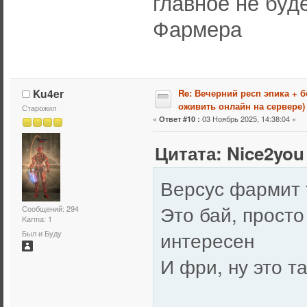
главное не буд
Фармера
Ku4er
Re: Вечерний респ эпика + 
оживить онлайн на сервере)
Старожил
«
03 Ноябрь 2025, 14:38:04 »
Ответ #10 :
Цитата: Nice2you 
Версус фармит 
Это бай, просто
Сообщений: 294
Karma: 1
интересен
Был и Буду
И фри, ну это т