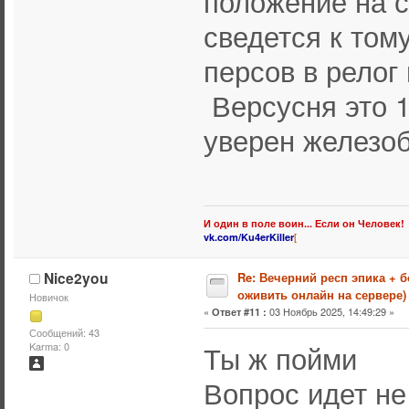
положение на с
сведется к тому
персов в релог
Версусня это 1
уверен железоб
И один в поле воин... Если он Человек!
[
vk.com/Ku4erKiller
Nice2you
Re: Вечерний респ эпика + 
оживить онлайн на сервере)
Новичок
«
03 Ноябрь 2025, 14:49:29 »
Ответ #11 :
Сообщений: 43
Ты ж пойми
Karma: 0
Вопрос идет не