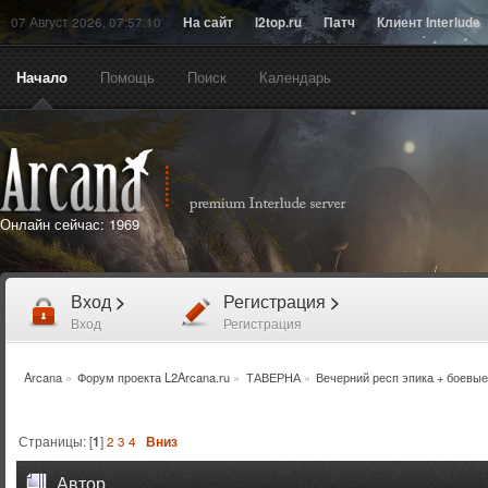
07 Август 2026, 07:57:10
На сайт
l2top.ru
Патч
Клиент Interlude
Начало
Помощь
Поиск
Календарь
Онлайн сейчас:
1969
Вход
>
Регистрация
>
Вход
Регистрация
Arcana
»
Форум проекта L2Arcana.ru
»
ТАВЕРНА
»
Вечерний респ эпика + боевые
Страницы: [
1
]
2
3
4
Вниз
Автор