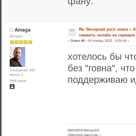
фану.
Amaga
Re: Вечерний респ эпика + 
оживить онлайн на сервере)
Ветеран
«
03 Ноябрь 2025, 13:50:06 »
Ответ #5 :
хотелось бы чт
без "говна", чт
Сообщений: 622
Karma: 0
поддерживаю и
PWE игрок.
MM\NEKR\Bishop\EE
Oldschool навсегда:-)