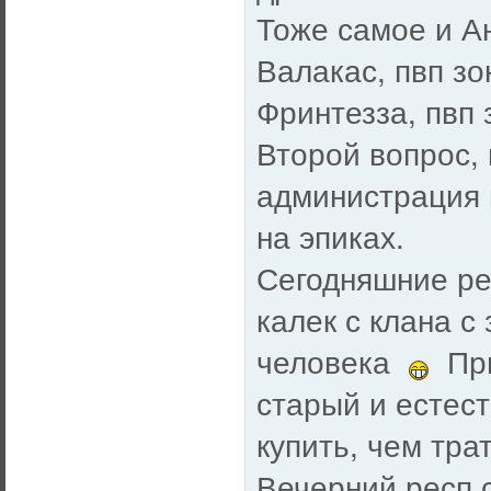
Тоже самое и Ан
Валакас, пвп зо
Фринтезза, пвп 
Второй вопрос,
администрация 
на эпиках.
Сегодняшние ре
калек с клана с
человека
При
старый и естес
купить, чем тра
Вечерний респ с