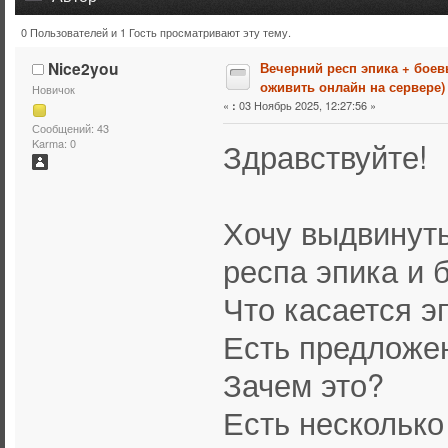
0 Пользователей и 1 Гость просматривают эту тему.
Тема: Вечерний респ эпика + боевые зоны(попытка ожив
Nice2you
Вечерний респ эпика + бое
оживить онлайн на сервере)
Новичок
«
03 Ноябрь 2025, 12:27:56 »
:
Сообщений: 43
Здравствуйте!
Karma: 0
Хочу выдвинут
респа эпика и 
Что касается э
Есть предложен
Зачем это?
Есть несколько