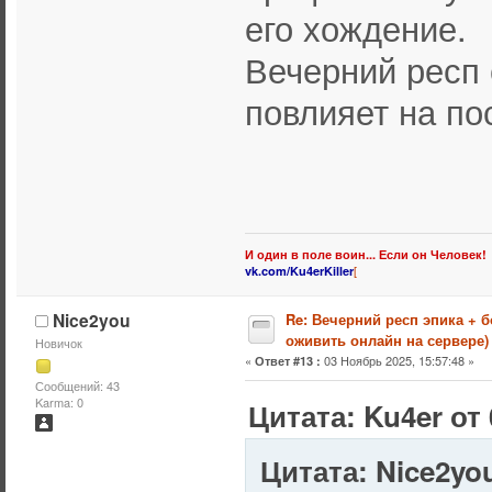
его хождение.
Вечерний респ 
повлияет на по
И один в поле воин... Если он Человек!
[
vk.com/Ku4erKiller
Nice2you
Re: Вечерний респ эпика + 
оживить онлайн на сервере)
Новичок
«
03 Ноябрь 2025, 15:57:48 »
Ответ #13 :
Сообщений: 43
Karma: 0
Цитата: Ku4er от 
Цитата: Nice2you