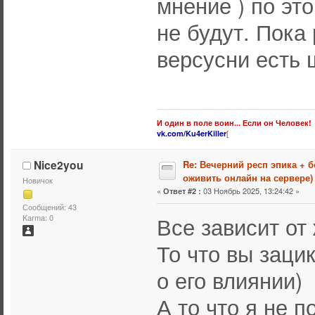
мнение ) по эт
не будут. Пока
версусни есть 
И один в поле воин... Если он Человек!
[
vk.com/Ku4erKiller
Nice2you
Re: Вечерний респ эпика + 
оживить онлайн на сервере)
Новичок
«
03 Ноябрь 2025, 13:24:42 »
Ответ #2 :
Сообщений: 43
Все зависит от
Karma: 0
То что вы заци
о его влиянии)
А то что я не 