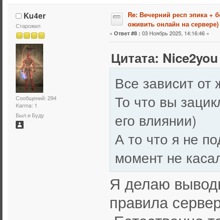
Ku4er
Re: Вечерний респ эпика + 
оживить онлайн на сервере)
Старожил
«
03 Ноябрь 2025, 14:16:46 »
Ответ #8 :
Цитата: Nice2you 
Все зависит от 
То что вы зацик
Сообщений: 294
Karma: 1
его влиянии)
Был и Буду
А то что я не п
момент не каса
Я делаю вывод
правила сервер