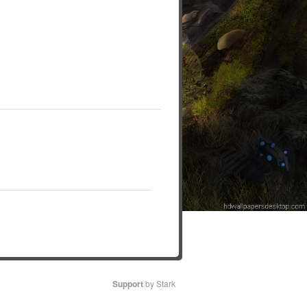
Support
by Stark