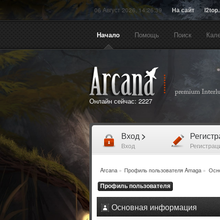
06 Август 2026, 14:26:39
На сайт
l2top
Начало
Помощь
Поиск
Кал
Онлайн сейчас:
2227
Вход
>
Регист
Вход
Регистрац
Arcana
»
Профиль пользователя Amaga
»
Осн
Профиль пользователя
Основная информация