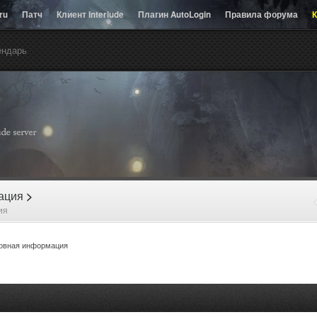
.ru
Патч
Клиент Interlude
Плагин AutoLogin
Правила форума
К
ендарь
рация
>
ия
овная информация