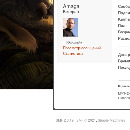
Amaga 
Сообщ
Ветеран
Подпи
Karma
Пол:
Возра
Распо
Оффлайн
Просмотр сообщений
Статистика
Дата 
Время
После
Подпись
MM\NEK
Oldscho
SMF 2.0.19
SMF © 2021
Simple Machines
|
,