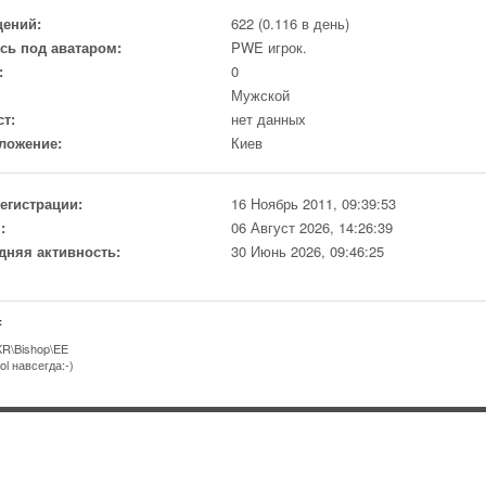
ений:
622 (0.116 в день)
сь под аватаром:
PWE игрок.
:
0
Мужской
ст:
нет данных
ложение:
Киев
регистрации:
16 Ноябрь 2011, 09:39:53
:
06 Август 2026, 14:26:39
дняя активность:
30 Июнь 2026, 09:46:25
:
R\Bishop\EE
ol навсегда:-)