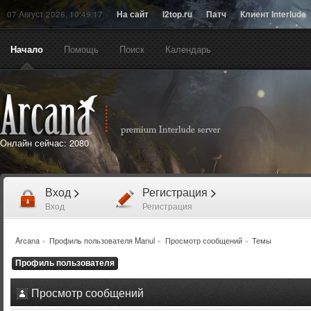
07 Август 2026, 10:49:17
На сайт
l2top.ru
Патч
Клиент Interlude
Начало
Помощь
Поиск
Календарь
Онлайн сейчас:
2080
Вход
>
Регистрация
>
Вход
Регистрация
Arcana
»
Профиль пользователя Manul
»
Просмотр сообщений
»
Темы
Профиль пользователя
Просмотр сообщений