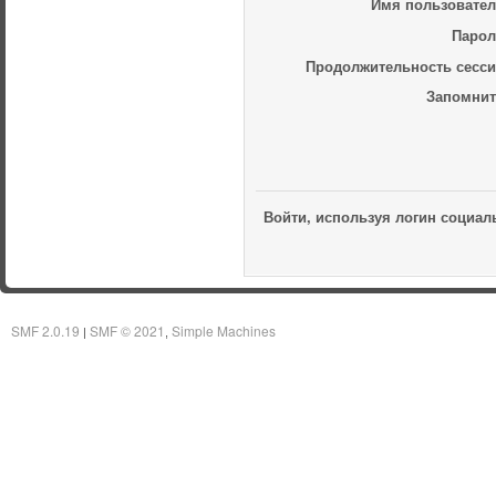
Имя пользовател
Парол
Продолжительность сесси
Запомнит
Войти, используя логин социал
SMF 2.0.19
SMF © 2021
Simple Machines
|
,