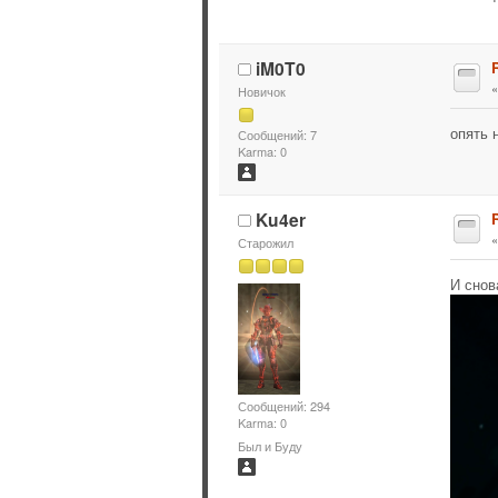
iM0T0
Новичок
опять н
Сообщений: 7
Karma: 0
Ku4er
Старожил
И снов
Сообщений: 294
Karma: 0
Был и Буду