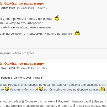
Re: Ошибка при входе в игру
«
28 Июль 2025, 13:35:24 »
Ответ #152 :
ж у вас проблемы - карму понизили
ально кому-то это интересно?
 забейте и не обращайте внимание.
вам по секрету, эти циферки ни на что не влияют
то должен и будь, что будет!
Re: Ошибка при входе в игру
«
28 Июль 2025, 17:01:34 »
Ответ #153 :
 Benzin от 28 Июль 2025, 13:12:51
везде мерещатся заговоры...пришел препкашил и забыл,а оно разнылось на 
-то
бензин то,бензин сё
вот бы ещё кнопочку на форуме жмакать
п
ечно, он забыл )) Сколько раз ты меня ПКашил? Наверно раз 6 ) Врешь! 
 то на форуме я развлекаюсь, но могу и поныть. Это как два пальца об 