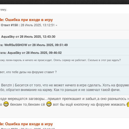
тему.
(Прочитано 72577 раз)
Re: Ошибка при входе в игру
«
28 Июль 2025, 13:12:51 »
Ответ #150 :
 AquaSky от 28 Июль 2025, 12:43:30
та: WeRSuSSHOW от 28 Июль 2025, 09:51:49
ата: AquaSky от 28 Июль 2025, 09:46:02
ожу логин-пароль и ничего не происходит. Опять сервер не работает. Сколько в этот раз ждать?
вет, кто тебе дизы на форуме ставит ?
 Benzin ) Бесится от того, что не может ничего в игре сделать. Хоть на форум
бо, обратил внимание на карму. Как то раньше и не замечал такой фичи.
езде мерещатся заговоры...пришел препкашил и забыл,а оно разнылось 
то
бензин то,бензин сё
вот бы ещё кнопочку на форуме жмакать
Re: Ошибка при входе в игру
«
28 Июль 2025, 13:19:12 »