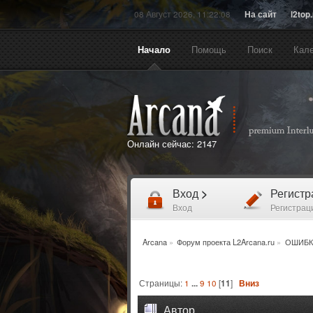
08 Август 2026, 11:22:08
На сайт
l2top
Начало
Помощь
Поиск
Кал
Онлайн сейчас:
2147
Вход
>
Регист
Вход
Регистрац
Arcana
»
Форум проекта L2Arcana.ru
»
ОШИБК
Страницы:
1
...
9
10
[
11
]
Вниз
Автор