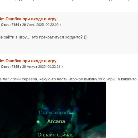
Re: Ошибка при входе в игру
«
29 Июль 2025, 00:22:00 »
Ответ #154 :
е зайти в игру... это прекратиться когда-то? )))
Re: Ошибка при входе в игру
«
28 Август 2025, 00:32:21 »
Ответ #155 :
а лег логин сервера, какую-то часть игроков выкинуло с игры, а какая-то