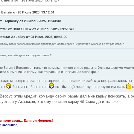
Ответ #151 :
 Benzin от 28 Июль 2025, 13:12:51
а: AquaSky от 28 Июль 2025, 12:43:30
тата: WeRSuSSHOW от 28 Июль 2025, 09:51:49
итата: AquaSky от 28 Июль 2025, 09:46:02
Ввожу логин-пароль и ничего не происходит. Опять сервер не работает. Сколько в этот раз ждать?
ивет, кто тебе дизы на форуме ставит ?
не Benzin ) Бесится от того, что не может ничего в игре сделать. Хоть на форуме мелк
атил внимание на карму. Как то раньше и не замечал такой фичи.
везде мерещатся заговоры...пришел препкашил и забыл,а оно разнылось на 
-то
бензин то,бензин сё
вот бы ещё кнопочку на форуме жмакать
п
 Версус этим бредит, команду своим рабам дал мне карму понижать, а он
суеться у Акваская, кто ему понизил карму 😁 Смех да и только.
в поле воин... Если он Человек!
[
Ku4erKiller