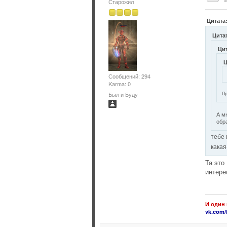
Старожил
Цитата:
Цитат
Ци
Ц
Сообщений: 294
Karma: 0
Пр
Был и Буду
А м
обр
тебе 
какая
Та это
интере
И один 
vk.com/