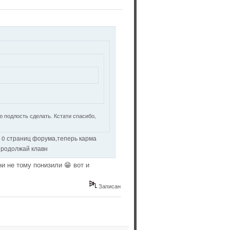
ую подлость сделать. Кстати спасибо,
10 страниц форума,теперь карма
родолжай клавн
и не тому понизили 😁 вот и
Записан