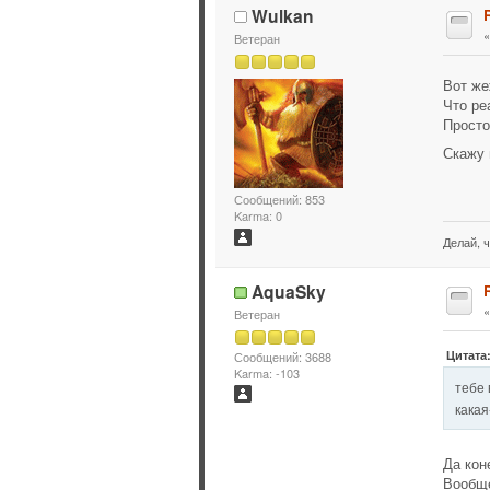
Wulkan
Ветеран
Вот же
Что ре
Просто
Скажу 
Сообщений: 853
Karma: 0
Делай, ч
AquaSky
Ветеран
Цитата:
Сообщений: 3688
Karma: -103
тебе 
какая
Да кон
Вообще