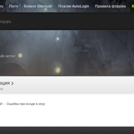
.ru
Патч
Клиент Interlude
Плагин AutoLogin
Правила форума
К
ендарь
рация
>
ия
И
»
Ошибка при входе в игру