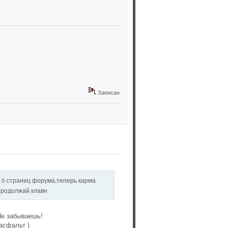
Записан
10 страниц форума,теперь карма
родолжай клавн
Не забываешь!
асфальт )