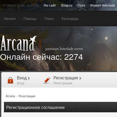
07 Август 2026, 16:15:29
На сайт
l2top.ru
Патч
Клиент Interlude
Начало
Помощь
Поиск
Календарь
Онлайн сейчас:
2274
Вход
>
Регистрация
>
Вход
Регистрация
Arcana
»
Регистрация
Регистрационное соглашение