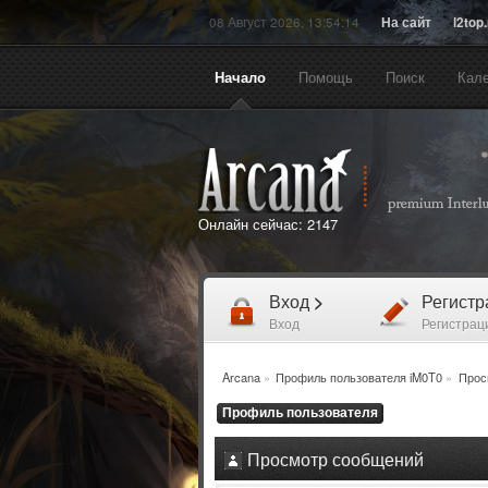
08 Август 2026, 13:54:14
На сайт
l2top
Начало
Помощь
Поиск
Кал
Онлайн сейчас:
2147
Вход
>
Регист
Вход
Регистрац
Arcana
»
Профиль пользователя iM0T0
»
Прос
Профиль пользователя
Просмотр сообщений