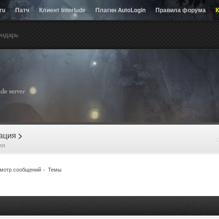
.ru
Патч
Клиент Interlude
Плагин AutoLogin
Правила форума
К
ендарь
рация
>
ия
мотр сообщений
»
Темы