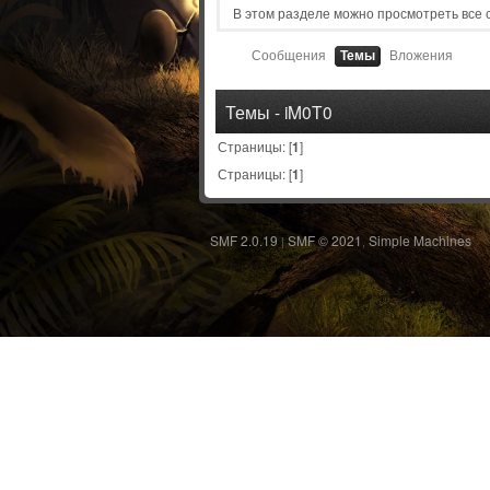
В этом разделе можно просмотреть все
Сообщения
Темы
Вложения
Темы - iM0T0
Страницы: [
1
]
Страницы: [
1
]
SMF 2.0.19
SMF © 2021
Simple Machines
|
,