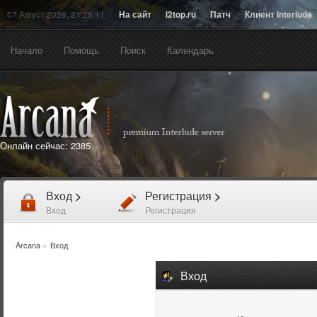
07 Август 2026, 21:25:11
На сайт
l2top.ru
Патч
Клиент Interlude
Начало
Помощь
Поиск
Календарь
Онлайн сейчас:
2385
Вход
>
Регистрация
>
Вход
Регистрация
Arcana
»
Вход
Вход