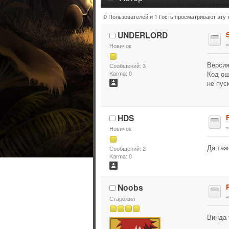
0 Пользователей и 1 Гость просматривают эту 
Тема: SmartGuard (Прочитано 4
UNDERLORD
Новичок
Версия
Сообщений: 3
Код ош
Karma: 0
не пус
HDS
Новичок
Да таж
Сообщений: 2
Karma: 0
Noobs
Старожил
Винда 