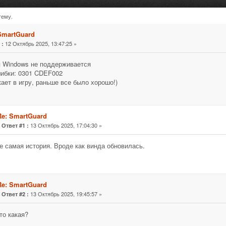
тему.
473 раз)
SmartGuard
«
12 Октябрь 2025, 13:47:25 »
:
 Windows не поддерживается
ибки: 0301 CDEF002
кает в игру, раньше все было хорошо!)
Re: SmartGuard
«
13 Октябрь 2025, 17:04:30 »
Ответ #1 :
е самая история. Вроде как винда обновилась.
Re: SmartGuard
«
13 Октябрь 2025, 19:45:57 »
Ответ #2 :
то какая?