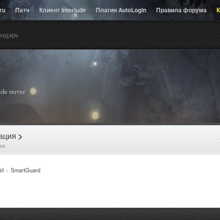
.ru
Патч
Клиент Interlude
Плагин AutoLogin
Правила форума
К
ендарь
рация
>
ия
И
»
SmartGuard