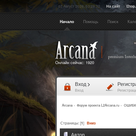
07 Август 2026, 03:28:32
На сайт
l2top
Начало
Помощь
Поиск
Кал
Онлайн сейчас:
1920
Вход
>
Регист
Вход
Регистрац
Arcana
»
Форум проекта L2Arcana.ru
»
ОШИБК
Страницы: [
1
]
Вниз
Автор