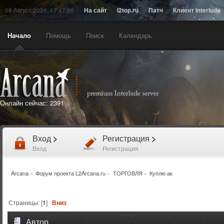
08 Август 2026, 17:47:26
На сайт
l2top.ru
Патч
Клиент Interlude
Начало
Помощь
Поиск
Календарь
Онлайн сейчас:
2391
Вход
>
Регистрация
>
Вход
Регистрация
Arcana
»
Форум проекта L2Arcana.ru
»
ТОРГОВЛЯ
»
Куплю ак
Страницы: [
1
]
Вниз
Автор