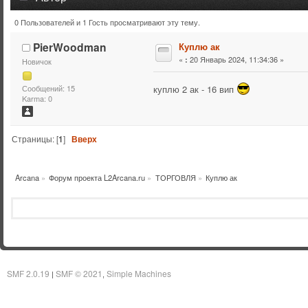
0 Пользователей и 1 Гость просматривают эту тему.
Тема: Куплю ак (Прочитано 4539 раз)
PierWoodman
Куплю ак
«
20 Январь 2024, 11:34:36 »
:
Новичок
куплю 2 ак - 16 вип
Сообщений: 15
Karma: 0
Страницы: [
1
]
Вверх
Arcana
»
Форум проекта L2Arcana.ru
»
ТОРГОВЛЯ
»
Куплю ак
SMF 2.0.19
SMF © 2021
Simple Machines
|
,