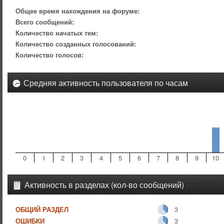
Общее время нахождения на форуме:
Всего сообщений:
Количество начатых тем:
Количество созданных голосований:
Количество голосов:
Средняя активность пользователя по часам
0
1
2
3
4
5
6
7
8
9
10
Активность в разделах (кол-во сообщений)
ОБЩИЙ РАЗДЕЛ
3
ОШИБКИ
3