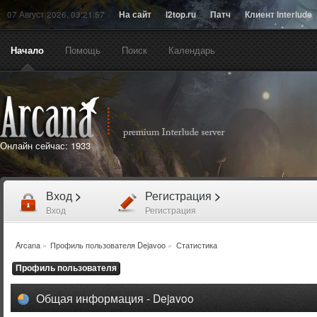
07 Август 2026, 03:21:57
На сайт
l2top.ru
Патч
Клиент Interlude
Начало
Помощь
Поиск
Календарь
Онлайн сейчас:
1933
Вход
>
Регистрация
>
Вход
Регистрация
Arcana
»
Профиль пользователя Dejavoo
»
Статистика
Профиль пользователя
Общая информация - Dejavoo