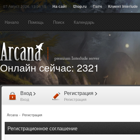
07 Август 2026, 13:06:15
На сайт
l2top.ru
Патч
Клиент Interlude
Начало
Помощь
Поиск
Календарь
Онлайн сейчас:
2321
Вход
>
Регистрация
>
Вход
Регистрация
Arcana
»
Регистрация
Регистрационное соглашение