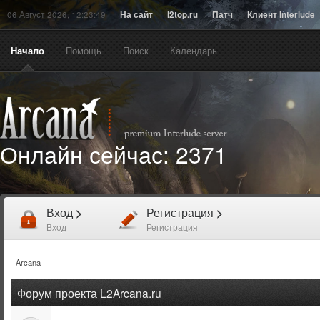
06 Август 2026, 12:23:49
На сайт
l2top.ru
Патч
Клиент Interlude
Начало
Помощь
Поиск
Календарь
Онлайн сейчас:
2371
Вход
>
Регистрация
>
Вход
Регистрация
Arcana
Форум проекта L2Arcana.ru