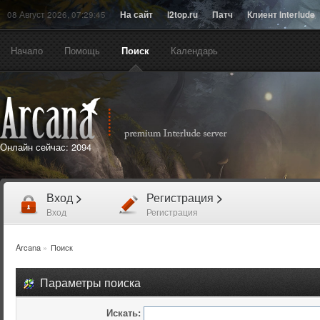
08 Август 2026, 07:29:45
На сайт
l2top.ru
Патч
Клиент Interlude
Начало
Помощь
Поиск
Календарь
Онлайн сейчас:
2094
Вход
>
Регистрация
>
Вход
Регистрация
Arcana
»
Поиск
Параметры поиска
Искать: