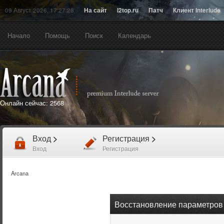
09 Август 2026, 17:27:28
На сайт
l2top.ru
Патч
Клиент Interlude
Начало
Помощь
Поиск
Календарь
Онлайн сейчас:
2568
Вход
>
Регистрация
>
Вход
Регистрация
Arcana
Восстановление параметров