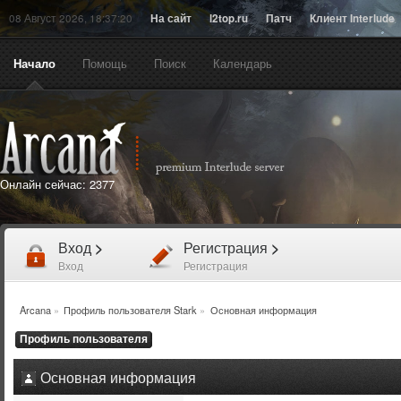
08 Август 2026, 18:37:20
На сайт
l2top.ru
Патч
Клиент Interlude
Начало
Помощь
Поиск
Календарь
Онлайн сейчас:
2377
Вход
>
Регистрация
>
Вход
Регистрация
Arcana
»
Профиль пользователя Stark
»
Основная информация
Профиль пользователя
Основная информация