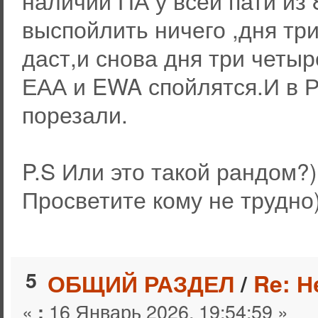
наличии ПА у всей пати из 
выспойлить ничего ,дня три
даст,и снова дня три четыр
ЕАА и EWA спойлятся.И в 
порезали.
P.S Или это такой рандом?)
Просветите кому не трудно
5
ОБЩИЙ РАЗДЕЛ
/
Re: Н
«
16 Январь 2026, 19:54:59 »
: