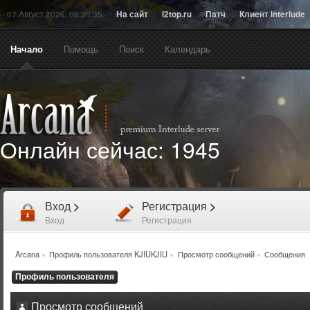
07 Август 2026, 08:20:35
На сайт
l2top.ru
Патч
Клиент Interlude
Начало
Помощь
Поиск
Календарь
Онлайн сейчас:
1945
Вход
>
Регистрация
>
Вход
Регистрация
Arcana
»
Профиль пользователя KJIUKJIU
»
Просмотр сообщений
»
Сообщения
Профиль пользователя
Просмотр сообщений