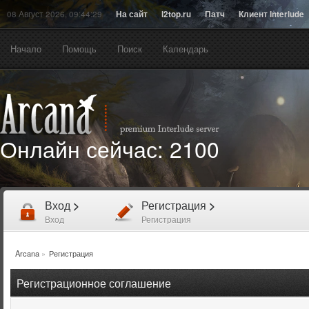
08 Август 2026, 09:44:29
На сайт
l2top.ru
Патч
Клиент Interlude
Начало
Помощь
Поиск
Календарь
Онлайн сейчас:
2100
Вход
>
Регистрация
>
Вход
Регистрация
Arcana
»
Регистрация
Регистрационное соглашение