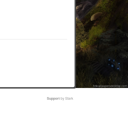
Support
by Stark