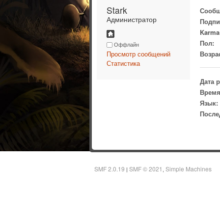
Stark 
Сообщ
Администратор
Подпи
Karma
Пол:
Оффлайн
Просмотр сообщений
Возра
Статистика
Дата 
Время
Язык:
После
SMF 2.0.19
SMF © 2021
Simple Machines
|
,