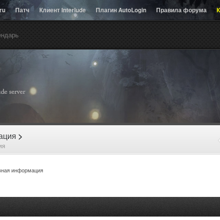
.ru
Патч
Клиент Interlude
Плагин AutoLogin
Правила форума
К
ендарь
рация
>
ия
ная информация