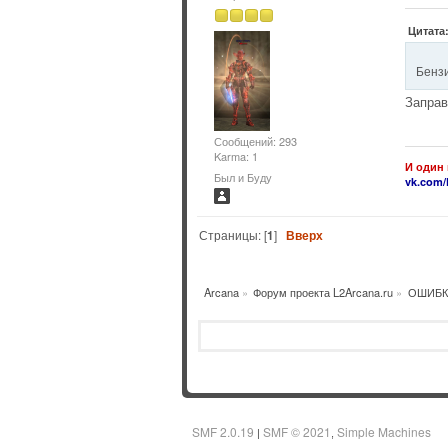
Цитата:
Бенз
Заправ
Сообщений: 293
Karma: 1
И один 
Был и Буду
vk.com/
Страницы: [
1
]
Вверх
Arcana
»
Форум проекта L2Arcana.ru
»
ОШИБК
SMF 2.0.19
SMF © 2021
Simple Machines
|
,