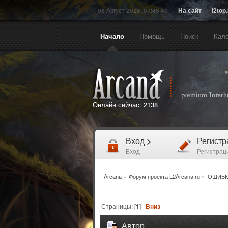
06 Август 2026, 07:46:40
На сайт
l2top
Начало
Помощь
Поиск
Кал
Онлайн сейчас:
2138
Вход
>
Регист
Вход
Регистрац
Arcana
»
Форум проекта L2Arcana.ru
»
ОШИБК
Страницы: [
1
]
Вниз
Автор