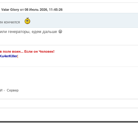
 Valar Glory от 08 Июль 2026, 11:45:26
ин кончился
или генераторы, едем дальше 😁
в поле воин... Если он Человек!
[
Ku4erKiller
И
»
Сервер