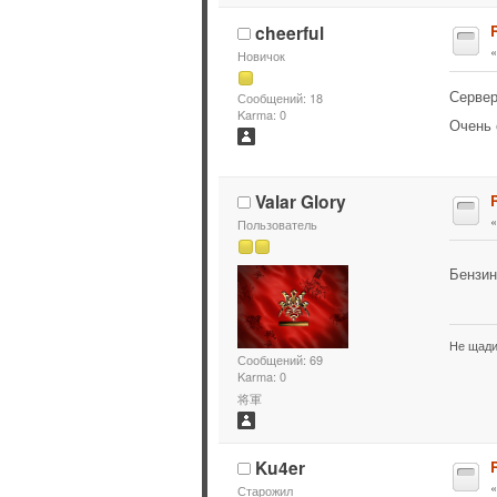
cheerful
Новичок
Сервер
Сообщений: 18
Karma: 0
Очень 
Valar Glory
Пользователь
Бензи
Не щади
Сообщений: 69
Karma: 0
将軍
Ku4er
Старожил