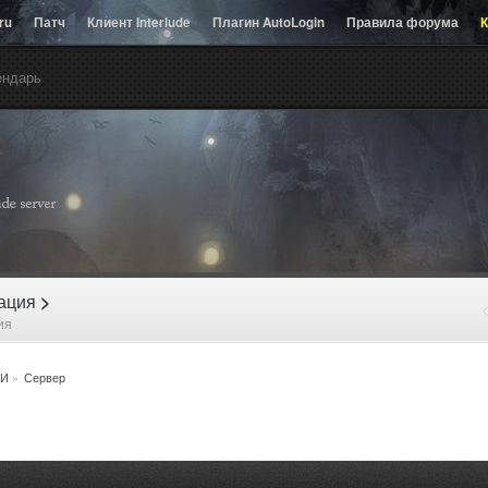
.ru
Патч
Клиент Interlude
Плагин AutoLogin
Правила форума
К
ендарь
рация
>
ия
И
»
Сервер