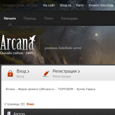
09 Август 2026, 14:12:40
На сайт
l2top.ru
Патч
Клиент Interlude
Начало
Помощь
Поиск
Календарь
Онлайн сейчас:
2485
Вход
>
Регистрация
>
Вход
Регистрация
Arcana
»
Форум проекта L2Arcana.ru
»
ТОРГОВЛЯ
»
Куплю Тараса
Страницы: [
1
]
Вниз
Автор