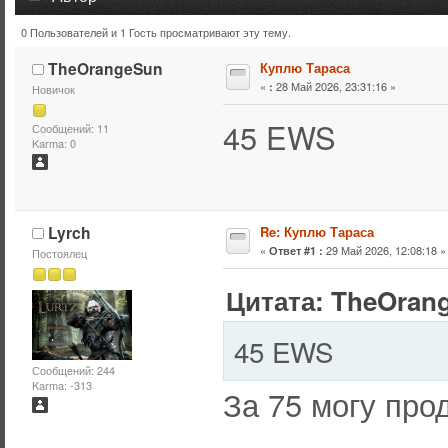
0 Пользователей и 1 Гость просматривают эту тему.
Тема: Куплю Тараса (Прочитано 6969 раз)
TheOrangeSun
Куплю Тараса
«
28 Май 2026, 23:31:16 »
:
Новичок
45 EWS
Сообщений: 11
Karma: 0
Lyrch
Re: Куплю Тараса
«
29 Май 2026, 12:08:18 »
Ответ #1 :
Постоялец
Цитата: TheOrang
45 EWS
Сообщений: 244
Karma: -313
За 75 могу про