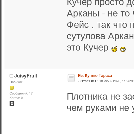
Кучер просто д
Арканы - не то
Фейс , так что
сутулова Аркан
это Кучер
JuisyFruit
Re: Куплю Тараса
«
10 Июнь 2026, 11:26:39
Ответ #11 :
Новичок
Плотника не зас
Сообщений: 17
Karma: 0
чем руками не 