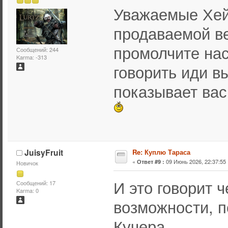
Уважаемые Хей
продаваемой ве
промолчите нас
Сообщений: 244
Karma: -313
говорить иди вы
показывает вас
JuisyFruit
Re: Куплю Тараса
«
09 Июнь 2026, 22:37:55 
Ответ #9 :
Новичок
И это говорит 
Сообщений: 17
Karma: 0
возможности, п
Кучера.