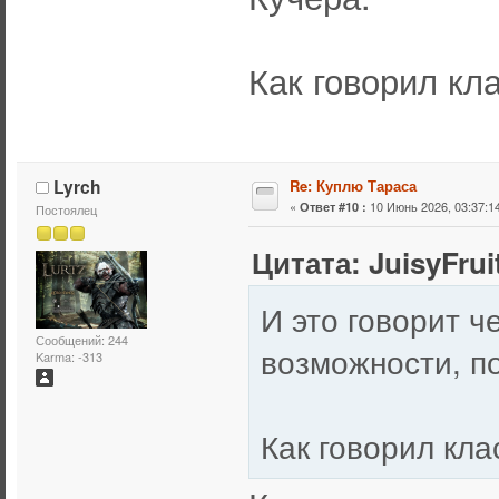
Как говорил кла
Lyrch
Re: Куплю Тараса
«
10 Июнь 2026, 03:37:14
Ответ #10 :
Постоялец
Цитата: JuisyFrui
И это говорит ч
Сообщений: 244
возможности, по
Karma: -313
Как говорил кла