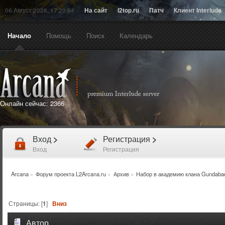
06 Август 2026, 17:20:54
На сайт
l2top.ru
Патч
Клиент Interlude
Начало
Помощь
Поиск
Календарь
Онлайн сейчас:
2366
Вход
>
Регистрация
>
Вход
Регистрация
Arcana
»
Форум проекта L2Arcana.ru
»
Архив
»
Набор в академию клана Gundaba
Страницы: [
1
]
Вниз
Автор