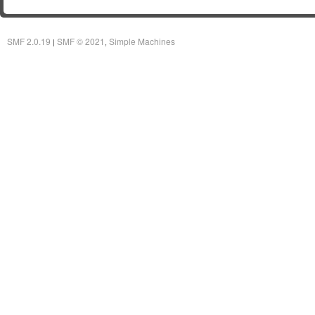
SMF 2.0.19
SMF © 2021
Simple Machines
|
,