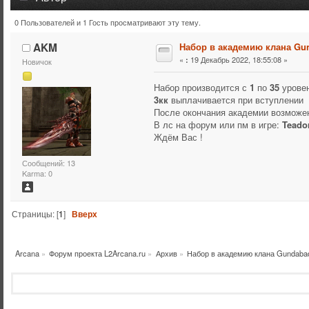
0 Пользователей и 1 Гость просматривают эту тему.
Тема: Набор в академию клана Gundabad (Прочитано 29
AKM
Набор в академию клана Gu
«
19 Декабрь 2022, 18:55:08 »
:
Новичок
Набор производится с
1
по
35
уровен
3кк
выплачивается при вступлении
После окончания академии возможен
В лс на форум или пм в игре:
Teador
Ждём Вас !
Сообщений: 13
Karma: 0
Страницы: [
1
]
Вверх
Arcana
»
Форум проекта L2Arcana.ru
»
Архив
»
Набор в академию клана Gundaba