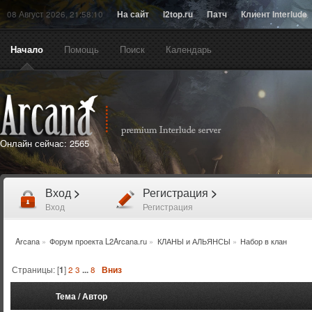
08 Август 2026, 21:58:10
На сайт
l2top.ru
Патч
Клиент Interlude
Начало
Помощь
Поиск
Календарь
Онлайн сейчас:
2565
Вход
>
Регистрация
>
Вход
Регистрация
Arcana
»
Форум проекта L2Arcana.ru
»
КЛАНЫ и АЛЬЯНСЫ
»
Набор в клан
Страницы: [
1
]
2
3
...
8
Вниз
Тема
/
Автор