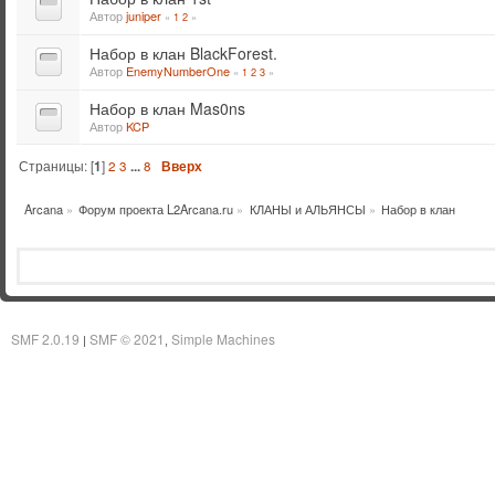
Автор
juniper
«
1
2
»
Набор в клан BlackForest.
Автор
EnemyNumberOne
«
1
2
3
»
Набор в клан Mas0ns
Автор
KCP
Страницы: [
1
]
2
3
...
8
Вверх
Arcana
»
Форум проекта L2Arcana.ru
»
КЛАНЫ и АЛЬЯНСЫ
»
Набор в клан
SMF 2.0.19
SMF © 2021
Simple Machines
|
,