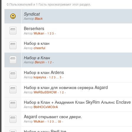
0 Пользователей и 1 Гость просматривают этот раздел.
Syndicat
Автор
Black
Berserkers
Автор
Wulkan
«
1
2
3
»
Набор в клан
Автор
cheerful
Набор в Клан
Автор
Benzin
«
1
2
»
Набор в клан Ardens
Автор
kopeyka
«
1
2
3
5
»
...
Набор в клан для новичков сервера Asgard
Автор
WeRSuSSHOW
«
1
2
»
Набор в Клан + Академия Клан SkyRim Альянс Enclave
Автор
BbIHOCxMO3rA
Asgard открывает свои двери.
Автор
Wulkan
«
1
2
3
33
»
...
Набор в клан RedLine.