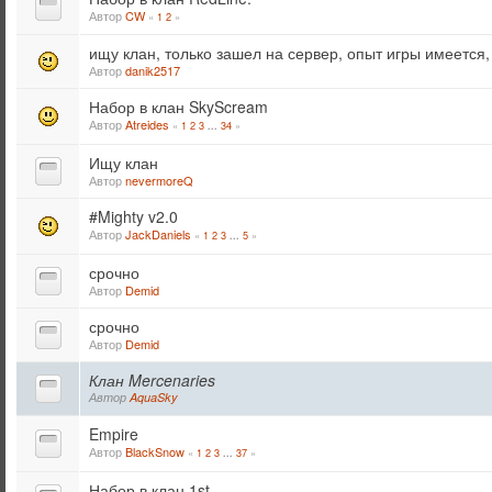
Автор
CW
«
1
2
»
ищу клан, только зашел на сервер, опыт игры имеется
Автор
danik2517
Набор в клан SkyScream
Автор
Atreides
«
1
2
3
34
»
...
Ищу клан
Автор
nevermoreQ
#Mighty v2.0
Автор
JackDaniels
«
1
2
3
5
»
...
срочно
Автор
Demid
срочно
Автор
Demid
Клан Mercenaries
Автор
AquaSky
Empire
Автор
BlackSnow
«
1
2
3
37
»
...
Набор в клан 1st