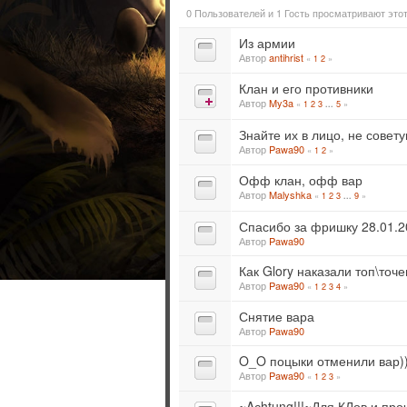
0 Пользователей и 1 Гость просматривают этот
Из армии
Автор
antihrist
«
1
2
»
Клан и его противники
Автор
My3a
«
1
2
3
5
»
...
Знайте их в лицо, не совету
Автор
Pawa90
«
1
2
»
Офф клан, офф вар
Автор
Malyshka
«
1
2
3
9
»
...
Спасибо за фришку 28.01.2
Автор
Pawa90
Как Glory наказали топ\точ
Автор
Pawa90
«
1
2
3
4
»
Снятие вара
Автор
Pawa90
O_O поцыки отменили вар)))
Автор
Pawa90
«
1
2
3
»
~Aсhtung!!!~Для КЛов и пр