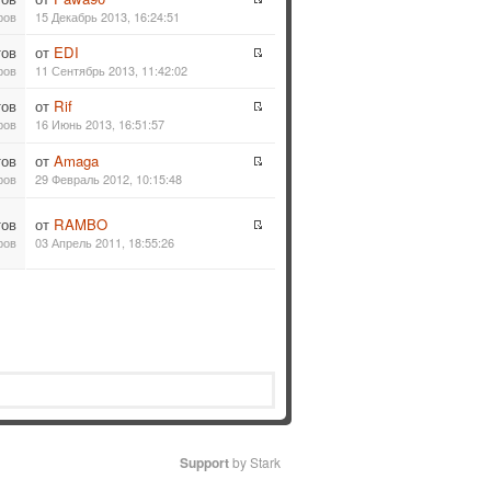
ров
15 Декабрь 2013, 16:24:51
тов
от
EDI
ров
11 Сентябрь 2013, 11:42:02
тов
от
Rif
ров
16 Июнь 2013, 16:51:57
тов
от
Amaga
ров
29 Февраль 2012, 10:15:48
тов
от
RAMBO
ров
03 Апрель 2011, 18:55:26
Support
by Stark