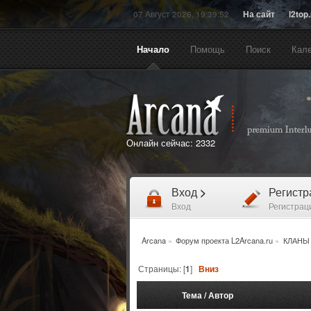
07 Август 2026, 19:39:52
На сайт
l2top
Начало
Помощь
Поиск
Кал
Онлайн сейчас:
2332
Вход
>
Регист
Вход
Регистрац
Arcana
»
Форум проекта L2Arcana.ru
»
КЛАНЫ
Страницы: [
1
]
Вниз
Тема
/
Автор