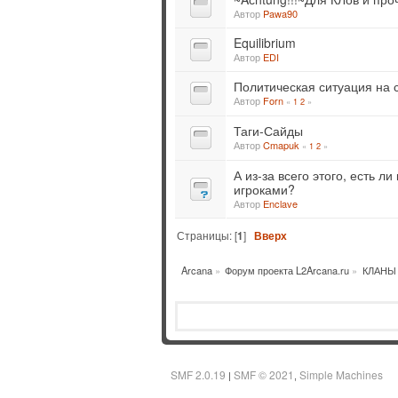
Автор
Pawa90
Equilibrium
Автор
EDI
Политическая ситуация на 
Автор
Forn
«
1
2
»
Таги-Сайды
Автор
Cmapuk
«
1
2
»
А из-за всего этого, есть 
игроками?
Автор
Enclave
Страницы: [
1
]
Вверх
Arcana
»
Форум проекта L2Arcana.ru
»
КЛАНЫ
SMF 2.0.19
SMF © 2021
Simple Machines
|
,