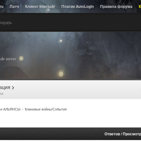
.ru
Патч
Клиент Interlude
Плагин AutoLogin
Правила форума
К
ендарь
рация
>
ия
 и АЛЬЯНСЫ
»
Клановые войны/События
Ответов
/
Просмот