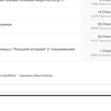
17983 Просмот
14 Отве
24475 Просмот
сервере
26 Отве
45445 Просмот
22 Отве
40147 Просмот
ли кланы с "большой историей" и "нашумевшими
1 Отве
39983 Просмот
 и АЛЬЯНСЫ
»
Клановые войны/События