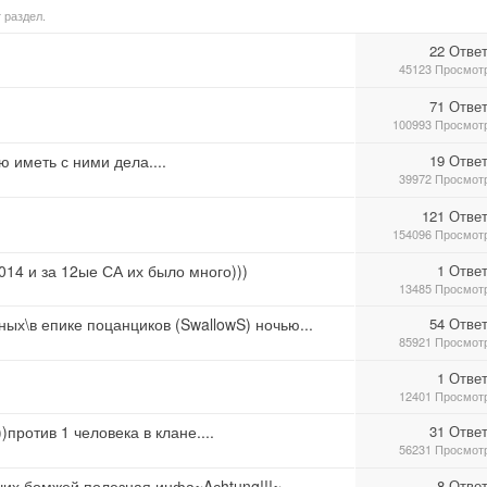
 раздел.
22 Отве
45123 Просмот
71 Отве
100993 Просмот
ю иметь с ними дела....
19 Отве
39972 Просмот
121 Отве
154096 Просмот
014 и за 12ые СА их было много)))
1 Отве
13485 Просмот
еных\в епике поцанциков (SwallowS) ночью...
54 Отве
85921 Просмот
1 Отве
12401 Просмот
против 1 человека в клане....
31 Отве
56231 Просмот
очих бомжей полезная инфа~Aсhtung!!!~
8 Отве