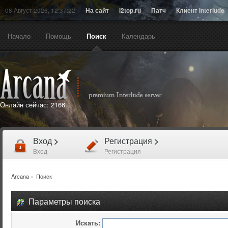
08 Август 2026, 12:37:22
На сайт
l2top.ru
Патч
Клиент Interlude
Начало
Помощь
Поиск
Календарь
Онлайн сейчас:
2166
Вход
>
Регистрация
>
Вход
Регистрация
Arcana
»
Поиск
Параметры поиска
Искать: