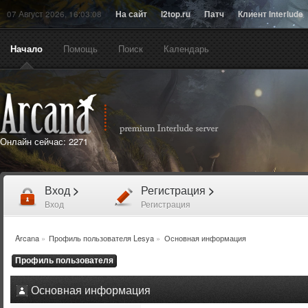
07 Август 2026, 16:03:08
На сайт
l2top.ru
Патч
Клиент Interlude
Начало
Помощь
Поиск
Календарь
Онлайн сейчас:
2271
Вход
>
Регистрация
>
Вход
Регистрация
Arcana
»
Профиль пользователя Lesya
»
Основная информация
Профиль пользователя
Основная информация