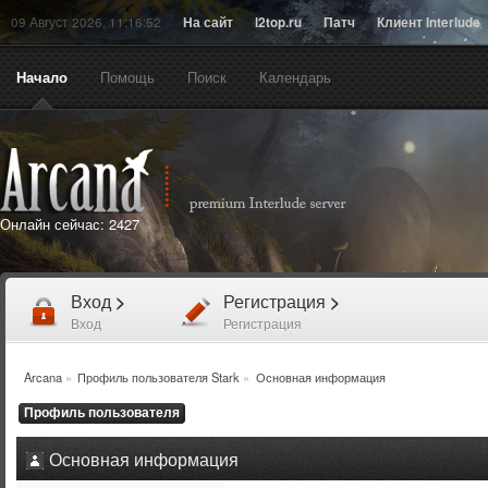
09 Август 2026, 11:16:52
На сайт
l2top.ru
Патч
Клиент Interlude
Начало
Помощь
Поиск
Календарь
Онлайн сейчас:
2427
Вход
>
Регистрация
>
Вход
Регистрация
Arcana
»
Профиль пользователя Stark
»
Основная информация
Профиль пользователя
Основная информация