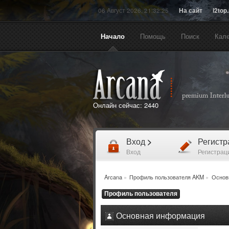
06 Август 2026, 21:32:25
На сайт
l2top
Начало
Помощь
Поиск
Кал
Онлайн сейчас:
2440
Вход
>
Регист
Вход
Регистрац
Arcana
»
Профиль пользователя AKM
»
Основ
Профиль пользователя
Основная информация