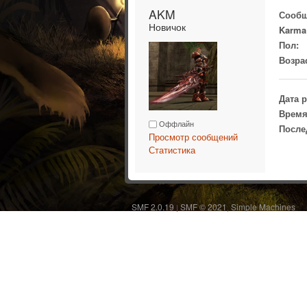
AKM 
Сообщ
Новичок
Karma
Пол:
Возра
Дата 
Время
Оффлайн
После
Просмотр сообщений
Статистика
SMF 2.0.19
SMF © 2021
Simple Machines
|
,