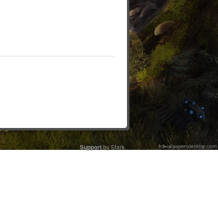
Support
by Stark