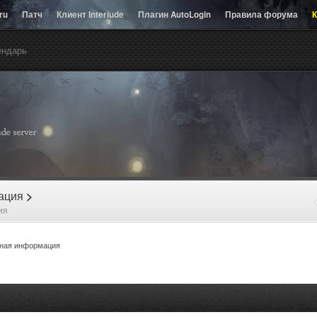
.ru
Патч
Клиент Interlude
Плагин AutoLogin
Правила форума
К
ендарь
рация
>
ия
ная информация