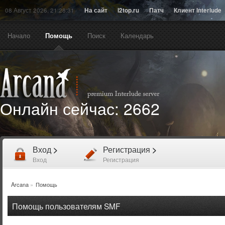
08 Август 2026, 21:28:31
На сайт
l2top.ru
Патч
Клиент Interlude
Начало
Помощь
Поиск
Календарь
Онлайн сейчас:
2662
Вход
>
Регистрация
>
Вход
Регистрация
Arcana
»
Помощь
Помощь пользователям SMF