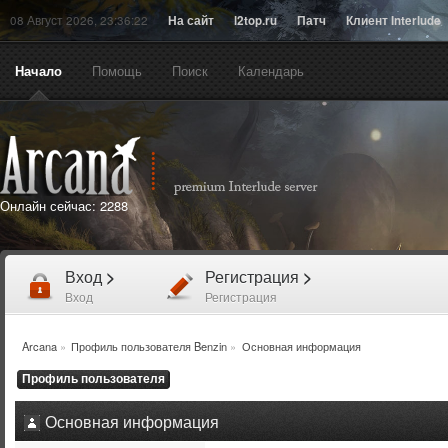
08 Август 2026, 23:36:22
На сайт
l2top.ru
Патч
Клиент Interlude
Начало
Помощь
Поиск
Календарь
Онлайн сейчас:
2288
Вход
>
Регистрация
>
Вход
Регистрация
Arcana
»
Профиль пользователя Benzin
»
Основная информация
Профиль пользователя
Основная информация